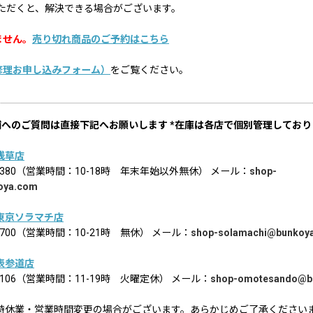
ただくと、解決できる場合がございます。
ません。
売り切れ商品のご予約はこちら
修理お申し込みフォーム）
をご覧ください。
舗へのご質問は直接下記へお願いします *在庫は各店で個別管理しており
浅草店
02-8380（営業時間：10-18時 年末年始以外無休） メール：
shop-
oya.com
東京ソラマチ店
6-1700（営業時間：10-21時 無休） メール：
shop-solamachi@bunkoy
表参道店
2-9106（営業時間：11-19時 火曜定休） メール：
shop-omotesando@b
時休業・営業時間変更の場合がございます。あらかじめご了承ください