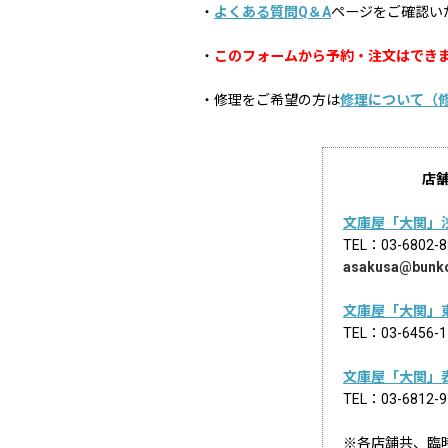
・
よくある質問Q＆A
ページをご確認い
・
このフォームから予約・注文はでき
・修理をご希望の方は
修理について（
店
文庫屋「大関」
TEL：03-68
asakusa@bunk
文庫屋「大関」
TEL：03-645
文庫屋「大関」
TEL：03-681
※各店舗共、臨