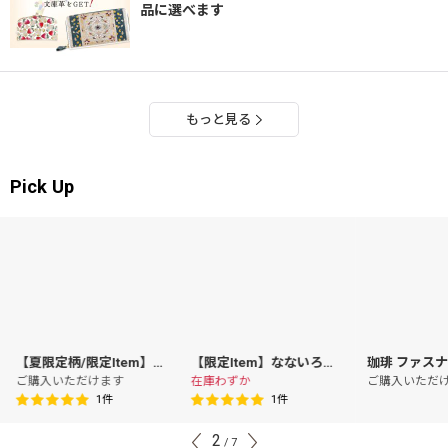
品に選べます
もっと見る
Pick Up
]
【夏限定柄/限定Item】泳ぐま スマート札入れ［t］
[
11398
【限定Item】なないろかき氷 がま口ハンドルクラッチ
]
ご購入いただけます
在庫わずか
ご購入いただ
1
件
1
件
2
/
7