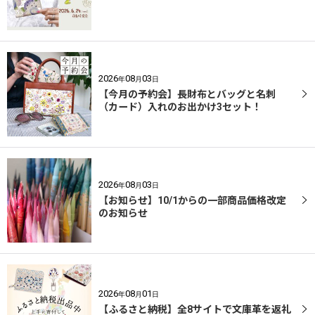
2026
08
03
年
月
日
【今月の予約会】長財布とバッグと名刺
（カード）入れのお出かけ3セット！
2026
08
03
年
月
日
【お知らせ】10/1からの一部商品価格改定
のお知らせ
2026
08
01
年
月
日
【ふるさと納税】全8サイトで文庫革を返礼