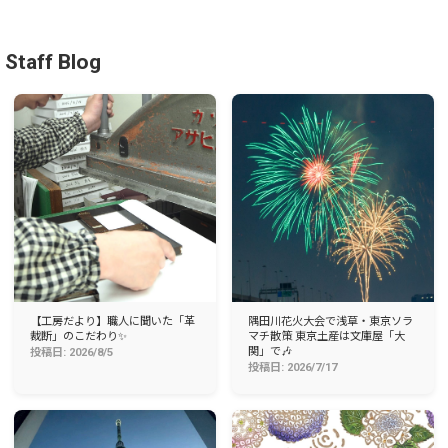
Staff Blog
【工房だより】職人に聞いた「革
隅田川花火大会で浅草・東京ソラ
裁断」のこだわり✨
マチ散策 東京土産は文庫屋「大
関」で🎶
投稿日: 2026/8/5
投稿日: 2026/7/17