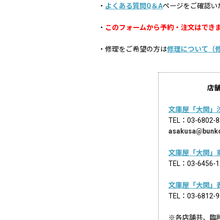
・
よくある質問Q＆A
ページをご確認い
・
このフォームから予約・注文はでき
・修理をご希望の方は
修理について（
店
文庫屋「大関」
TEL：03-68
asakusa@bunk
文庫屋「大関」
TEL：03-645
文庫屋「大関」
TEL：03-681
※各店舗共、臨