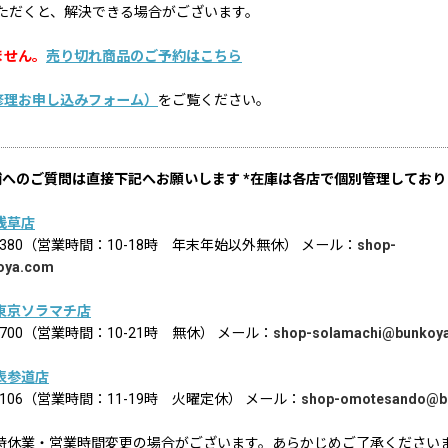
ただくと、解決できる場合がございます。
ません。
売り切れ商品のご予約はこちら
修理お申し込みフォーム）
をご覧ください。
舗へのご質問は直接下記へお願いします *在庫は各店で個別管理しており
浅草店
02-8380（営業時間：10-18時 年末年始以外無休） メール：
shop-
oya.com
東京ソラマチ店
6-1700（営業時間：10-21時 無休） メール：
shop-solamachi@bunkoy
表参道店
2-9106（営業時間：11-19時 火曜定休） メール：
shop-omotesando@b
時休業・営業時間変更の場合がございます。あらかじめご了承ください