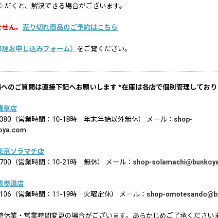
ただくと、解決できる場合がございます。
ません。
売り切れ商品のご予約はこちら
修理お申し込みフォーム）
をご覧ください。
舗へのご質問は直接下記へお願いします *在庫は各店で個別管理しており
浅草店
02-8380（営業時間：10-18時 年末年始以外無休） メール：
shop-
oya.com
東京ソラマチ店
6-1700（営業時間：10-21時 無休） メール：
shop-solamachi@bunkoy
表参道店
2-9106（営業時間：11-19時 火曜定休） メール：
shop-omotesando@b
時休業・営業時間変更の場合がございます。あらかじめご了承ください