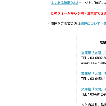
・
よくある質問Q＆A
ページをご確認い
・
このフォームから予約・注文はでき
・修理をご希望の方は
修理について（
店
文庫屋「大関」
TEL：03-68
asakusa@bunk
文庫屋「大関」
TEL：03-645
文庫屋「大関」
TEL：03-681
※各店舗共、臨