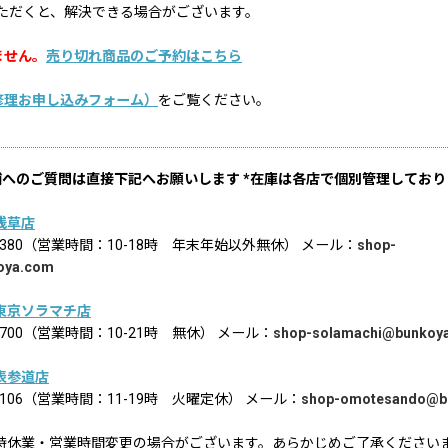
ただくと、解決できる場合がございます。
ません。
売り切れ商品のご予約はこちら
修理お申し込みフォーム）
をご覧ください。
舗へのご質問は直接下記へお願いします *在庫は各店で個別管理しており
浅草店
02-8380（営業時間：10-18時 年末年始以外無休） メール：
shop-
oya.com
東京ソラマチ店
6-1700（営業時間：10-21時 無休） メール：
shop-solamachi@bunkoy
表参道店
2-9106（営業時間：11-19時 火曜定休） メール：
shop-omotesando@b
時休業・営業時間変更の場合がございます。あらかじめご了承ください