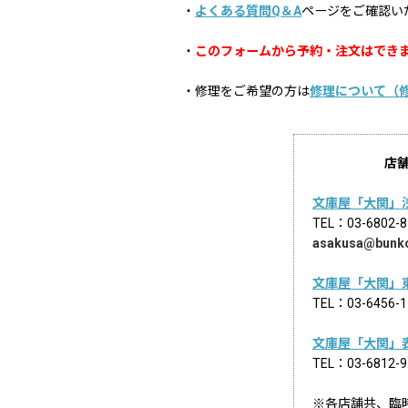
・
よくある質問Q＆A
ページをご確認い
・
このフォームから予約・注文はでき
・修理をご希望の方は
修理について（
店
文庫屋「大関」
TEL：03-68
asakusa@bunk
文庫屋「大関」
TEL：03-645
文庫屋「大関」
TEL：03-681
※各店舗共、臨