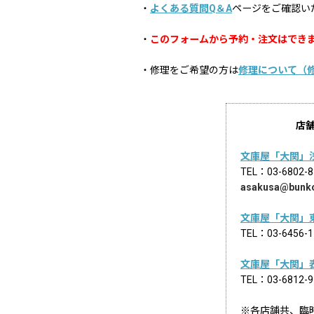
・
よくある質問Q＆A
ページをご確認い
・
このフォームから予約・注文はでき
・修理をご希望の方は
修理について（
店
文庫屋「大関」
TEL：03-68
asakusa@bunk
文庫屋「大関」
TEL：03-645
文庫屋「大関」
TEL：03-681
※各店舗共、臨