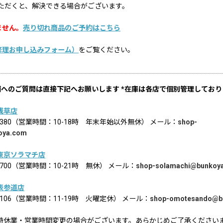
ただくと、解決できる場合がございます。
ません。
売り切れ商品のご予約はこちら
修理お申し込みフォーム）
をご覧ください。
舗へのご質問は直接下記へお願いします *在庫は各店で個別管理しており
浅草店
02-8380（営業時間：10-18時 年末年始以外無休） メール：
shop-
oya.com
東京ソラマチ店
6-1700（営業時間：10-21時 無休） メール：
shop-solamachi@bunkoy
表参道店
2-9106（営業時間：11-19時 火曜定休） メール：
shop-omotesando@b
時休業・営業時間変更の場合がございます。あらかじめご了承ください