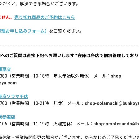
ただくと、解決できる場合がございます。
ません。
売り切れ商品のご予約はこちら
修理お申し込みフォーム）
をご覧ください。
舗へのご質問は直接下記へお願いします *在庫は各店で個別管理しており
浅草店
02-8380（営業時間：10-18時 年末年始以外無休） メール：
shop-
oya.com
東京ソラマチ店
6-1700（営業時間：10-21時 無休） メール：
shop-solamachi@bunkoy
表参道店
2-9106（営業時間：11-19時 火曜定休） メール：
shop-omotesando@b
時休業・営業時間変更の場合がございます。あらかじめご了承ください