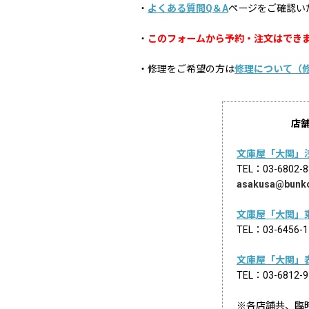
・
よくある質問Q＆A
ページをご確認い
・
このフォームから予約・注文はでき
・修理をご希望の方は
修理について（
店
文庫屋「大関」
TEL：03-68
asakusa@bunk
文庫屋「大関」
TEL：03-645
文庫屋「大関」
TEL：03-681
※各店舗共、臨