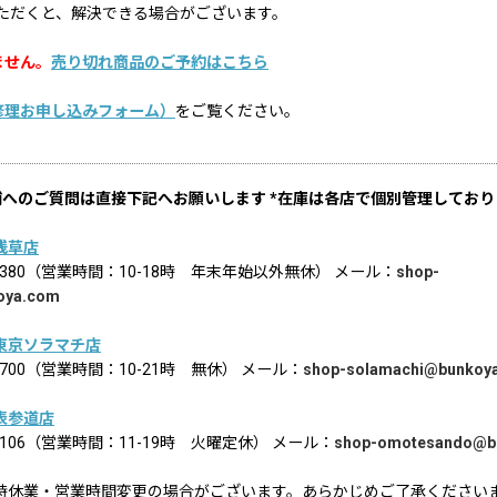
ただくと、解決できる場合がございます。
ません。
売り切れ商品のご予約はこちら
修理お申し込みフォーム）
をご覧ください。
舗へのご質問は直接下記へお願いします *在庫は各店で個別管理しており
浅草店
02-8380（営業時間：10-18時 年末年始以外無休） メール：
shop-
oya.com
東京ソラマチ店
6-1700（営業時間：10-21時 無休） メール：
shop-solamachi@bunkoy
表参道店
2-9106（営業時間：11-19時 火曜定休） メール：
shop-omotesando@b
時休業・営業時間変更の場合がございます。あらかじめご了承ください