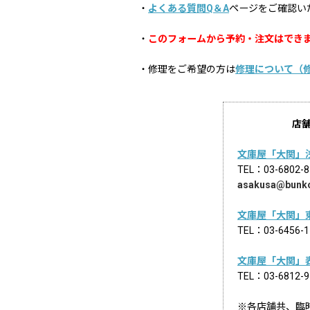
・
よくある質問Q＆A
ページをご確認い
・
このフォームから予約・注文はでき
・修理をご希望の方は
修理について（
店
文庫屋「大関」
TEL：03-68
asakusa@bunk
文庫屋「大関」
TEL：03-645
文庫屋「大関」
TEL：03-681
※各店舗共、臨