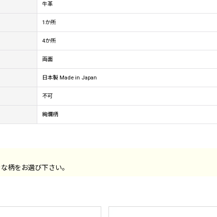
牛革
1か所
4か所
両面
日本製 Made in Japan
不可
絢爛柄
きな柄をお選び下さい。