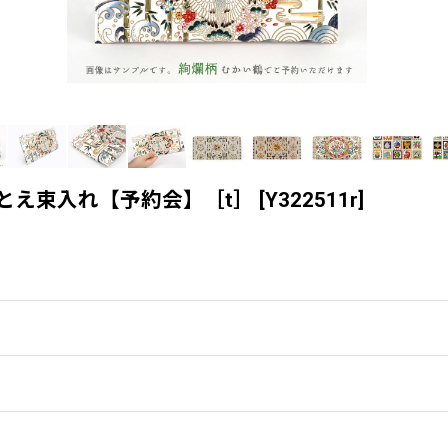
ひとえ束入れ【予約会】［t］
[
Y322511r
]