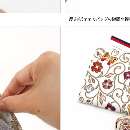
厚さ約5ｍｍでバッグの隙間や着