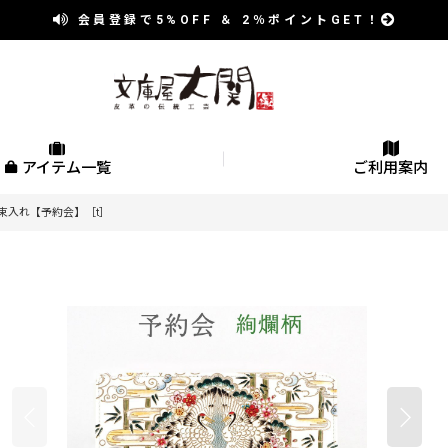
会員登録で
5%OFF
＆
2％
ポイントGET！
アイテム一覧
ご利用案内
え束入れ【予約会】［t］