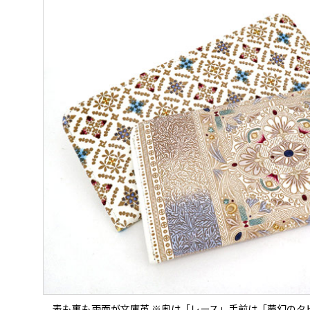
表も裏も両面が文庫革 ※奥は「レース」手前は「夢幻のタ