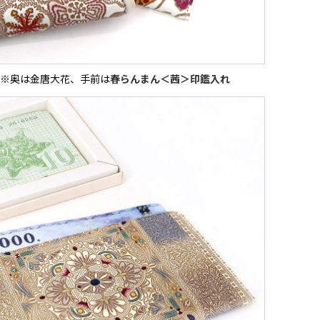
※奥は金唐大花、手前は
春らんまん＜茜＞印鑑入れ