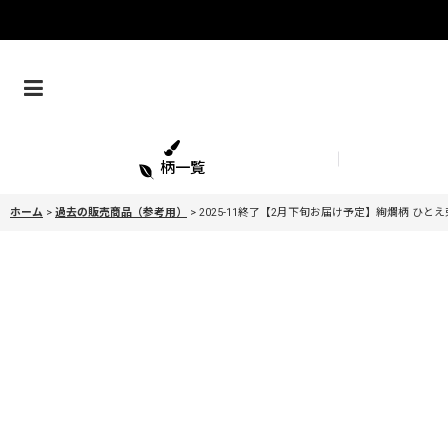
柄一覧
ホーム
>
過去の販売商品（参考用）
>
2025-11終了【2月下旬お届け予定】絢爛柄 ひと