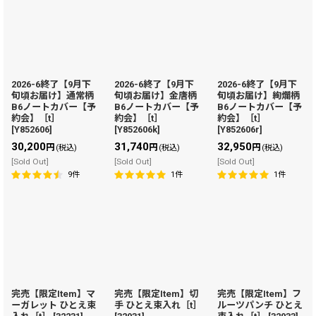
2026-6終了【9月下
2026-6終了【9月下
2026-6終了【9月下
旬頃お届け】通常柄
旬頃お届け】金唐柄
旬頃お届け】絢爛柄
B6ノートカバー【予
B6ノートカバー【予
B6ノートカバー【予
約会】［t］
約会】［t］
約会】［t］
[
Y852606
]
[
Y852606k
]
[
Y852606r
]
30,200
31,740
32,950
円
円
円
(税込)
(税込)
(税込)
[Sold Out]
[Sold Out]
[Sold Out]
9
件
1
件
1
件
完売【限定Item】マ
完売【限定Item】切
完売【限定Item】フ
ーガレット ひとえ束
手 ひとえ束入れ［t］
ルーツパンチ ひとえ