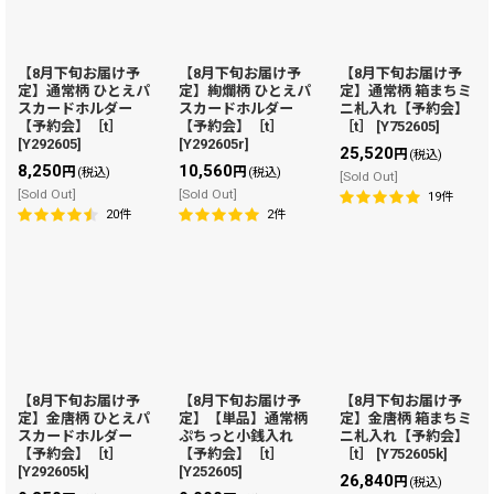
【8月下旬お届け予
【8月下旬お届け予
【8月下旬お届け予
定】通常柄 ひとえパ
定】絢爛柄 ひとえパ
定】通常柄 箱まちミ
スカードホルダー
スカードホルダー
ニ札入れ【予約会】
【予約会】［t］
【予約会】［t］
［t］
[
Y752605
]
[
Y292605
]
[
Y292605r
]
25,520
円
(税込)
8,250
10,560
円
円
(税込)
(税込)
[Sold Out]
[Sold Out]
[Sold Out]
19
件
20
件
2
件
【8月下旬お届け予
【8月下旬お届け予
【8月下旬お届け予
定】金唐柄 ひとえパ
定】【単品】通常柄
定】金唐柄 箱まちミ
スカードホルダー
ぷちっと小銭入れ
ニ札入れ【予約会】
【予約会】［t］
【予約会】［t］
［t］
[
Y752605k
]
[
Y292605k
]
[
Y252605
]
26,840
円
(税込)