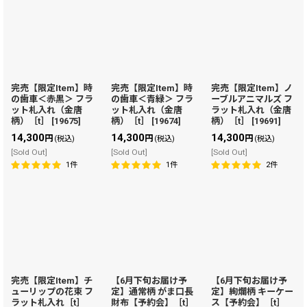
完売【限定Item】時
完売【限定Item】時
完売【限定Item】ノ
の歯車＜赤黒＞ フラ
の歯車＜青緑＞ フラ
ーブルアニマルズ フ
ット札入れ（金唐
ット札入れ（金唐
ラット札入れ（金唐
柄）［t］
[
19675
]
柄）［t］
[
19674
]
柄）［t］
[
19691
]
14,300
14,300
14,300
円
円
円
(税込)
(税込)
(税込)
[Sold Out]
[Sold Out]
[Sold Out]
1
件
1
件
2
件
完売【限定Item】チ
【6月下旬お届け予
【6月下旬お届け予
ューリップの花束 フ
定】通常柄 がま口長
定】絢爛柄 キーケー
ラット札入れ［t］
財布【予約会】［t］
ス【予約会】［t］