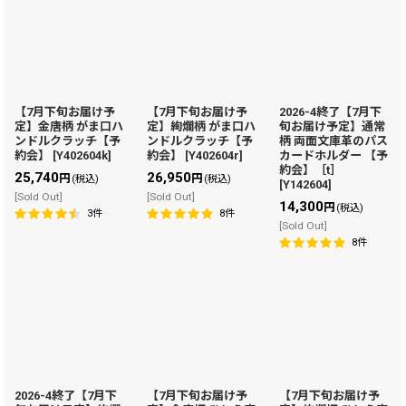
【7月下旬お届け予
【7月下旬お届け予
2026-4終了【7月下
定】金唐柄 がま口ハ
定】絢爛柄 がま口ハ
旬お届け予定】通常
ンドルクラッチ【予
ンドルクラッチ【予
柄 両面文庫革のパス
約会】
[
Y402604k
]
約会】
[
Y402604r
]
カードホルダー 【予
約会】［t］
25,740
26,950
円
円
(税込)
(税込)
[
Y142604
]
[Sold Out]
[Sold Out]
14,300
円
(税込)
3
件
8
件
[Sold Out]
8
件
2026-4終了【7月下
【7月下旬お届け予
【7月下旬お届け予