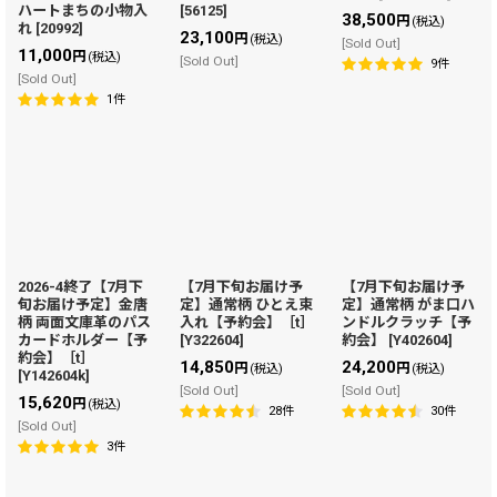
ハートまちの小物入
[
56125
]
38,500
円
(税込)
れ
[
20992
]
23,100
円
(税込)
[Sold Out]
11,000
円
(税込)
[Sold Out]
9
件
[Sold Out]
1
件
2026-4終了【7月下
【7月下旬お届け予
【7月下旬お届け予
旬お届け予定】金唐
定】通常柄 ひとえ束
定】通常柄 がま口ハ
柄 両面文庫革のパス
入れ【予約会】［t］
ンドルクラッチ【予
カードホルダー【予
[
Y322604
]
約会】
[
Y402604
]
約会】［t］
14,850
24,200
円
円
(税込)
(税込)
[
Y142604k
]
[Sold Out]
[Sold Out]
15,620
円
(税込)
28
件
30
件
[Sold Out]
3
件