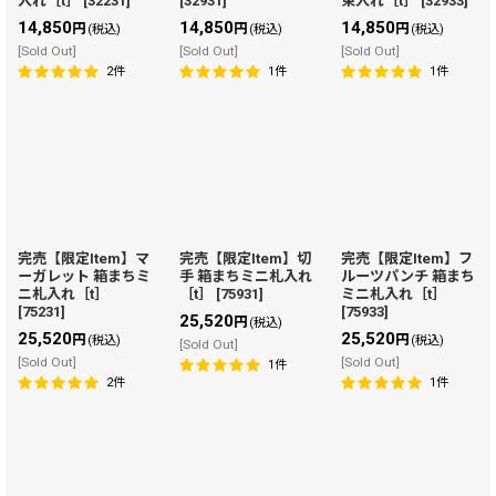
入れ［t］
[
32231
]
[
32931
]
束入れ［t］
[
32933
]
14,850
14,850
14,850
円
円
円
(税込)
(税込)
(税込)
[Sold Out]
[Sold Out]
[Sold Out]
2
件
1
件
1
件
完売【限定Item】マ
完売【限定Item】切
完売【限定Item】フ
ーガレット 箱まちミ
手 箱まちミニ札入れ
ルーツパンチ 箱まち
ニ札入れ［t］
［t］
[
75931
]
ミニ札入れ［t］
[
75231
]
[
75933
]
25,520
円
(税込)
25,520
25,520
円
円
(税込)
(税込)
[Sold Out]
[Sold Out]
[Sold Out]
1
件
2
件
1
件