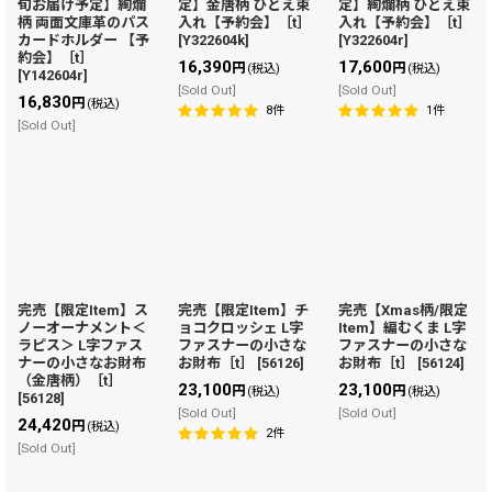
旬お届け予定】絢爛
定】金唐柄 ひとえ束
定】絢爛柄 ひとえ束
柄 両面文庫革のパス
入れ【予約会】［t］
入れ【予約会】［t］
カードホルダー 【予
[
Y322604k
]
[
Y322604r
]
約会】［t］
16,390
17,600
円
円
(税込)
(税込)
[
Y142604r
]
[Sold Out]
[Sold Out]
16,830
円
(税込)
8
件
1
件
[Sold Out]
完売【限定Item】ス
完売【限定Item】チ
完売【Xmas柄/限定
ノーオーナメント＜
ョコクロッシェ L字
Item】編むくま L字
ラピス＞ L字ファス
ファスナーの小さな
ファスナーの小さな
ナーの小さなお財布
お財布［t］
[
56126
]
お財布［t］
[
56124
]
（金唐柄）［t］
23,100
23,100
円
円
(税込)
(税込)
[
56128
]
[Sold Out]
[Sold Out]
24,420
円
(税込)
2
件
[Sold Out]