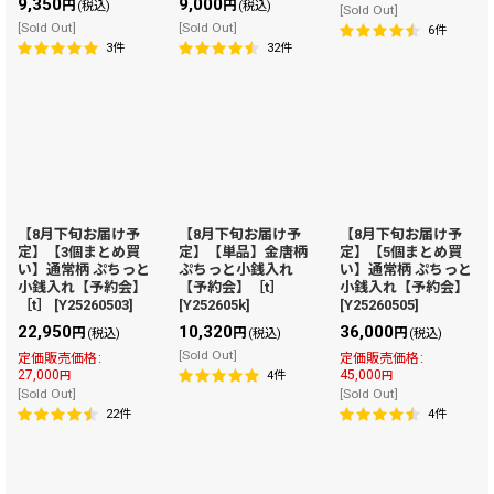
9,350
9,000
円
円
(税込)
(税込)
[Sold Out]
[Sold Out]
[Sold Out]
6
件
3
件
32
件
【8月下旬お届け予
【8月下旬お届け予
【8月下旬お届け予
定】【3個まとめ買
定】【単品】金唐柄
定】【5個まとめ買
い】通常柄 ぷちっと
ぷちっと小銭入れ
い】通常柄 ぷちっと
小銭入れ【予約会】
【予約会】［t］
小銭入れ【予約会】
［t］
[
Y25260503
]
[
Y252605k
]
[
Y25260505
]
22,950
10,320
36,000
円
円
円
(税込)
(税込)
(税込)
[Sold Out]
定価販売価格
:
定価販売価格
:
27,000
45,000
4
件
円
円
[Sold Out]
[Sold Out]
22
件
4
件