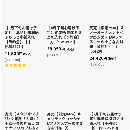
【8月下旬お届け予
【8月下旬お届け予
完売【限定Item】ス
定】【単品】絢爛柄
定】絢爛柄 箱まちミ
ノーオーナメント＜
ぷちっと小銭入れ
ニ札入れ【予約会】
ブロンズ＞ L字ファ
【予約会】［t］
［t］
[
Y752605r
]
スナーの小さなお財
[
Y252605r
]
布（金唐柄）［t］
28,050
円
(税込)
[
56129
]
11,530
円
(税込)
[Sold Out]
24,420
円
(税込)
[Sold Out]
[Sold Out]
1
件
完売【スタジオジブ
完売【限定Item】キ
【7月下旬お届け予
リ×文庫屋「大関」】
ャンディクロッシェ
定】浮世絵柄 ひとえ
千と千尋の神隠し カ
L字ファスナーの小さ
束入れ【予約会】
オナシ リップも入る
なお財布［t］
［t］
[
Y322604u
]