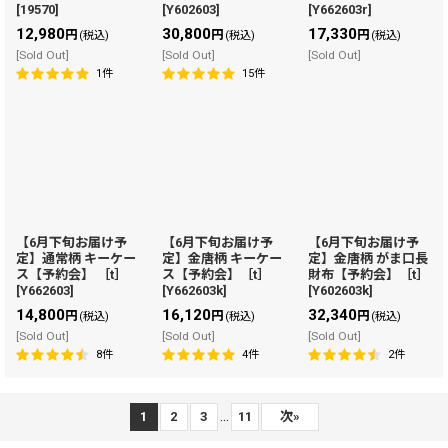
[
19570
]
[
Y602603
]
[
Y662603r
]
12,980
30,800
17,330
円
円
円
(税込)
(税込)
(税込)
[Sold Out]
[Sold Out]
[Sold Out]
1
件
15
件
【6月下旬お届け予
【6月下旬お届け予
【6月下旬お届け予
定】通常柄 キーケー
定】金唐柄 キーケー
定】金唐柄 がま口長
ス【予約会】 ［t］
ス【予約会】［t］
財布【予約会】［t］
[
Y662603
]
[
Y662603k
]
[
Y602603k
]
14,800
16,120
32,340
円
円
円
(税込)
(税込)
(税込)
[Sold Out]
[Sold Out]
[Sold Out]
8
件
4
件
2
件
...
1
2
3
11
次
»