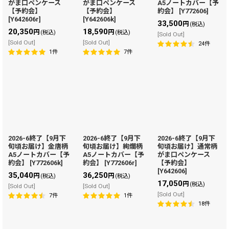
がま口ペンケース
がま口ペンケース
A5ノートカバー【予
【予約会】
【予約会】
約会】
[
Y772606
]
[
Y642606r
]
[
Y642606k
]
33,500
円
(税込)
20,350
18,590
円
円
(税込)
(税込)
[Sold Out]
[Sold Out]
[Sold Out]
24
件
1
件
7
件
2026-6終了【9月下
2026-6終了【9月下
2026-6終了【9月下
旬頃お届け】金唐柄
旬頃お届け】絢爛柄
旬頃お届け】通常柄
A5ノートカバー【予
A5ノートカバー【予
がま口ペンケース
約会】
[
Y772606k
]
約会】
[
Y772606r
]
【予約会】
[
Y642606
]
35,040
36,250
円
円
(税込)
(税込)
17,050
円
(税込)
[Sold Out]
[Sold Out]
[Sold Out]
7
件
1
件
18
件