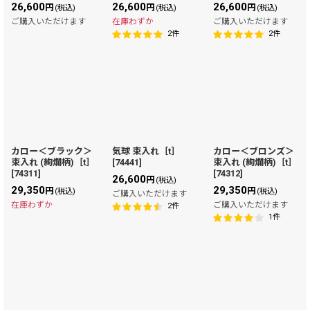
26,600
26,600
26,600
円
円
円
(税込)
(税込)
(税込)
ご購入いただけます
在庫わずか
ご購入いただけます
2
件
2
件
カロー＜ブラック＞
気球 束入れ［t］
カロー＜ブロンズ＞
束入れ (絢爛柄)［t］
[
74441
]
束入れ (絢爛柄)［t］
[
74311
]
[
74312
]
26,600
円
(税込)
29,350
29,350
円
円
(税込)
(税込)
ご購入いただけます
在庫わずか
ご購入いただけます
2
件
1
件