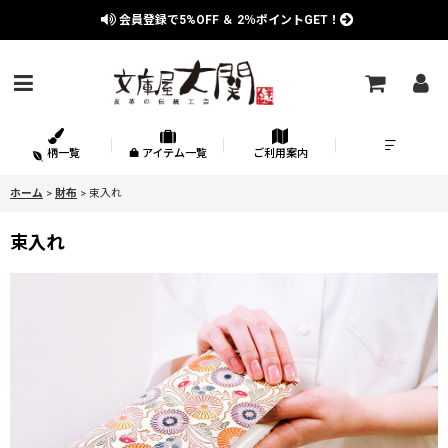
会員登録で
5%OFF
＆
2％
ポイントGET！
柄一覧
アイテム一覧
ご利用案内
ホーム
>
財布
>
束入れ
束入れ