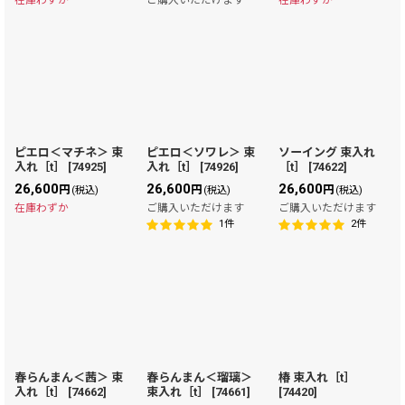
ピエロ＜マチネ＞ 束
ピエロ＜ソワレ＞ 束
ソーイング 束入れ
入れ［t］
[
74925
]
入れ［t］
[
74926
]
［t］
[
74622
]
26,600
26,600
26,600
円
円
円
(税込)
(税込)
(税込)
在庫わずか
ご購入いただけます
ご購入いただけます
1
件
2
件
春らんまん＜茜＞ 束
春らんまん＜瑠璃＞
椿 束入れ［t］
入れ［t］
[
74662
]
束入れ［t］
[
74661
]
[
74420
]