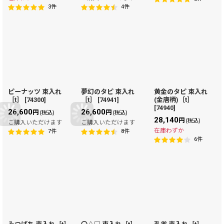
3
件
4
件
ピーナッツ 束入れ
夢幻のタピ 束入れ
黄金のタピ 束入れ
［t］
[
74300
]
［t］
[
74941
]
(金唐柄)［t］
[
74940
]
26,600
26,600
円
円
(税込)
(税込)
28,140
円
(税込)
ご購入いただけます
ご購入いただけます
在庫わずか
7
件
8
件
6
件