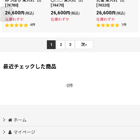
みつばち 束入れ［t］
〇△□ 束入れ［t］
孔雀 束入れ［t］
[
74780
]
[
74470
]
[
74320
]
26,600
26,600
26,600
円
円
円
(税込)
(税込)
(税込)
在庫わずか
在庫わずか
在庫わずか
4
件
1
件
1
2
3
次
»
最近チェックした商品
0件
ホーム
マイページ