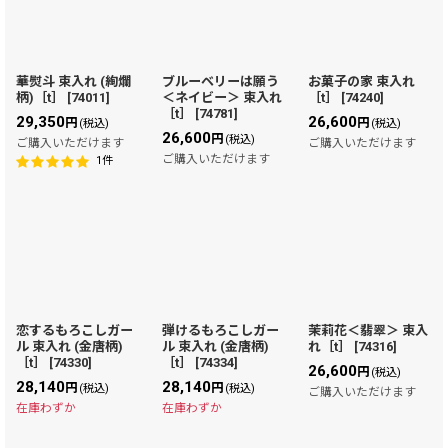
華熨斗 束入れ (絢爛
ブルーベリーは願う
お菓子の家 束入れ
柄)［t］
[
74011
]
＜ネイビー＞ 束入れ
［t］
[
74240
]
［t］
[
74781
]
29,350
26,600
円
円
(税込)
(税込)
26,600
円
(税込)
ご購入いただけます
ご購入いただけます
ご購入いただけます
1
件
恋するもろこしガー
弾けるもろこしガー
茉莉花＜翡翠＞ 束入
ル 束入れ (金唐柄)
ル 束入れ (金唐柄)
れ［t］
[
74316
]
［t］
[
74330
]
［t］
[
74334
]
26,600
円
(税込)
28,140
28,140
円
円
(税込)
(税込)
ご購入いただけます
在庫わずか
在庫わずか