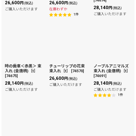
[
74674
]
26,600
26,600
円
円
(税込)
(税込)
28,140
円
(税込)
ご購入いただけます
在庫わずか
ご購入いただけます
1
件
時の歯車＜赤黒＞ 束
チューリップの花束
ノーブルアニマルズ
入れ (金唐柄)［t］
束入れ［t］
[
74570
]
束入れ (金唐柄)［t］
[
74675
]
[
74691
]
26,600
円
(税込)
28,140
28,140
円
円
(税込)
(税込)
ご購入いただけます
ご購入いただけます
ご購入いただけます
1
件