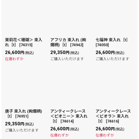
茉莉花＜珊瑚＞ 束入
アフリカ 束入れ (絢
七福神 束入れ［t］
れ［t］
[
74315
]
爛柄)［t］
[
74942
]
[
74050
]
26,600
29,350
26,600
円
円
円
(税込)
(税込)
(税込)
在庫わずか
ご購入いただけます
ご購入いただけます
唐子 束入れ (絢爛柄)
アンティークレース
アンティークレース
［t］
[
74951
]
＜ピオニー＞ 束入れ
＜ビオラ＞ 束入れ
［t］
[
74614
]
［t］
[
74616
]
29,350
円
(税込)
26,600
26,600
円
円
(税込)
(税込)
ご購入いただけます
在庫わずか
在庫わずか