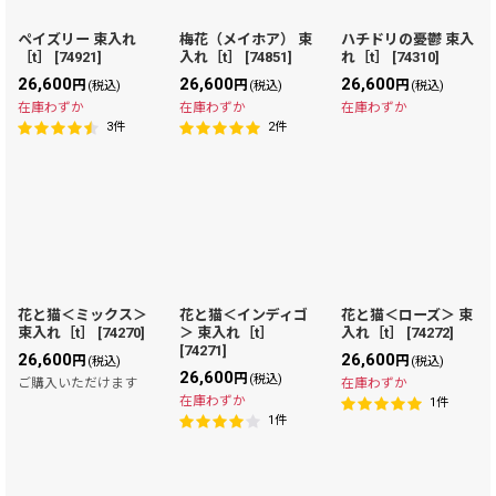
ペイズリー 束入れ
梅花（メイホア） 束
ハチドリの憂鬱 束入
［t］
[
74921
]
入れ［t］
[
74851
]
れ［t］
[
74310
]
26,600
26,600
26,600
円
円
円
(税込)
(税込)
(税込)
在庫わずか
在庫わずか
在庫わずか
3
件
2
件
花と猫＜ミックス＞
花と猫＜インディゴ
花と猫＜ローズ＞ 束
束入れ［t］
[
74270
]
＞ 束入れ［t］
入れ［t］
[
74272
]
[
74271
]
26,600
26,600
円
円
(税込)
(税込)
26,600
円
(税込)
ご購入いただけます
在庫わずか
在庫わずか
1
件
1
件