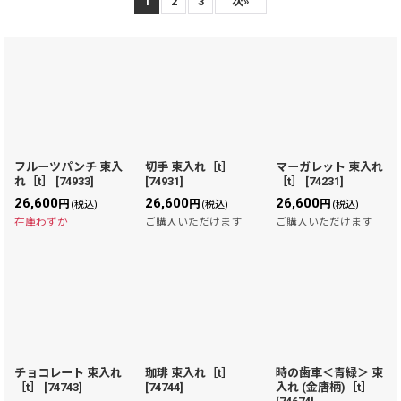
表示数
:
1
2
3
次
»
在庫あり
並び順
:
絞り込む
フルーツパンチ 束入
切手 束入れ［t］
マーガレット 束入れ
れ［t］
[
74933
]
[
74931
]
［t］
[
74231
]
26,600
26,600
26,600
円
円
円
(税込)
(税込)
(税込)
在庫わずか
ご購入いただけます
ご購入いただけます
チョコレート 束入れ
珈琲 束入れ［t］
時の歯車＜青緑＞ 束
［t］
[
74743
]
[
74744
]
入れ (金唐柄)［t］