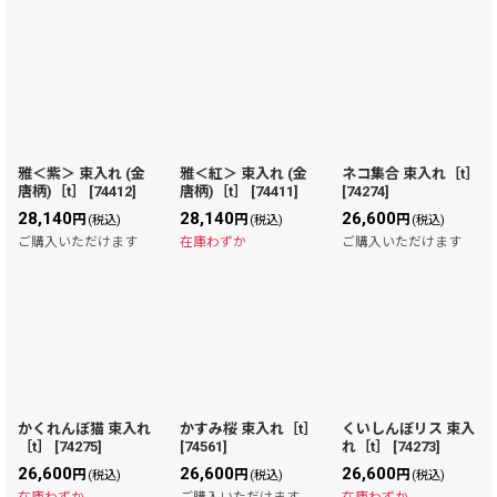
雅＜紫＞ 束入れ (金
雅＜紅＞ 束入れ (金
ネコ集合 束入れ［t］
唐柄)［t］
[
74412
]
唐柄)［t］
[
74411
]
[
74274
]
28,140
28,140
26,600
円
円
円
(税込)
(税込)
(税込)
ご購入いただけます
在庫わずか
ご購入いただけます
かくれんぼ猫 束入れ
かすみ桜 束入れ［t］
くいしんぼリス 束入
［t］
[
74275
]
[
74561
]
れ［t］
[
74273
]
26,600
26,600
26,600
円
円
円
(税込)
(税込)
(税込)
在庫わずか
ご購入いただけます
在庫わずか