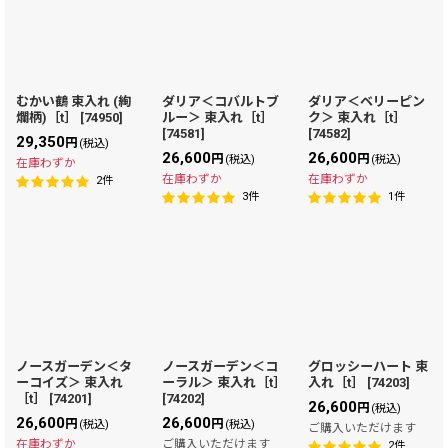
むかい鶴 束入れ (絢
ダリア＜コバルトブ
ダリア＜ベリーピン
爛柄)［t］
[
74950
]
ルー＞ 束入れ［t］
ク＞ 束入れ［t］
[
74581
]
[
74582
]
29,350
円
(税込)
26,600
26,600
円
円
(税込)
(税込)
在庫わずか
在庫わずか
在庫わずか
2
件
3
件
1
件
ノースガーデン＜タ
ノースガーデン＜コ
グロッシーハート 束
ーコイズ＞ 束入れ
ーラル＞ 束入れ［t］
入れ［t］
[
74203
]
［t］
[
74201
]
[
74202
]
26,600
円
(税込)
26,600
26,600
円
円
(税込)
(税込)
ご購入いただけます
在庫わずか
ご購入いただけます
2
件