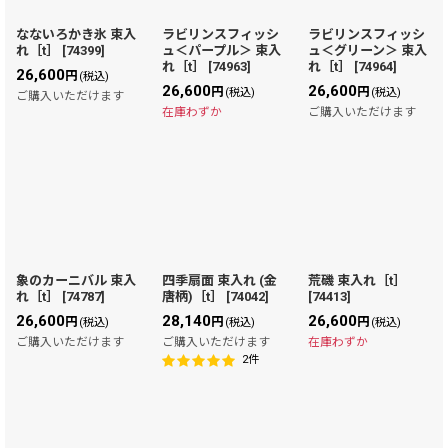
なないろかき氷 束入
ラビリンスフィッシ
ラビリンスフィッシ
れ［t］
[
74399
]
ュ＜パープル＞ 束入
ュ＜グリーン＞ 束入
れ［t］
[
74963
]
れ［t］
[
74964
]
26,600
円
(税込)
26,600
26,600
円
円
(税込)
(税込)
ご購入いただけます
在庫わずか
ご購入いただけます
象のカーニバル 束入
四季扇面 束入れ (金
荒磯 束入れ［t］
れ［t］
[
74787
]
唐柄)［t］
[
74042
]
[
74413
]
26,600
28,140
26,600
円
円
円
(税込)
(税込)
(税込)
ご購入いただけます
ご購入いただけます
在庫わずか
2
件