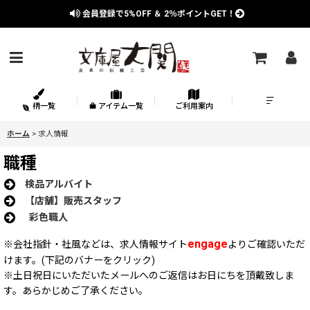
会員登録で
5%OFF
＆
2％
ポイントGET！
柄一覧
アイテム一覧
ご利用案内
ホーム
>
求人情報
職種
検品アルバイト
【店舗】販売スタッフ
彩色職人
engage
※会社指針・社風などは、求人情報サイト
よりご確認いただ
けます。(下記のバナーをクリック)
※土日祝日にいただいたメールへのご返信はお日にちを頂戴致しま
す。あらかじめご了承ください。