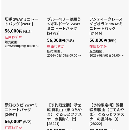
並び順
:
切手 2WAYミニトー
ブルーベリーは願う
アンティークレース
トバッグ
[
24931
]
＜ボルドー＞ 2WAY
＜ビオラ＞ 2WAYミ
絞り込む
ミニトートバッグ
ニトートバッグ
56,000
円
(税込)
[
24782
]
[
24616
]
在庫わずか
56,000
56,000
円
円
(税込)
(税込)
販売期間
:
2026
08
03
09:00
～
在庫わずか
在庫わずか
年
月
日
販売期間
:
販売期間
:
2026
08
03
09:00
～
2026
08
03
09:00
～
年
月
日
年
月
日
夢幻のタピ 2WAYミ
【予約限定柄】浮世
【予約限定柄】浮世
ニトートバッグ
絵 待乳山（まつちや
絵 御殿山（ごてんや
[
24941
]
ま） ぐるっとファス
ま） ぐるっとファス
ナーの長財布［t］
ナーの長財布［t］
56,000
円
(税込)
[
28221
]
[
28222
]
在庫わずか