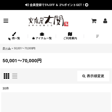
会員登録で
5%OFF
＆
2％
ポイントGET！
柄一覧
アイテム一覧
ご利用案内
ホーム
>
50,001〜70,000円
50,001〜70,000円
表示順変更
閉じる
30
件
表示数
:
在庫あり