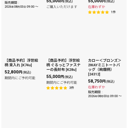
55,000
55,000
円
円
(税込)
(税込)
販売期間
:
2026
08
03
09:00
～
ご購入いただけます
在庫わずか
年
月
日
1
件
【商品予約】浮世絵
【商品予約】浮世絵
カロー＜ブロンズ＞
柄 束入れ
[
K74u
]
柄 ぐるっとファスナ
2WAYミニトートバ
ーの長財布
[
K28u
]
ッグ（絢爛柄）
52,800
円
(税込)
[
24312
]
55,000
円
(税込)
期間内にご予約可能
58,750
円
(税込)
期間内にご予約可能
在庫わずか
3
件
販売期間
:
2026
08
03
09:00
～
年
月
日