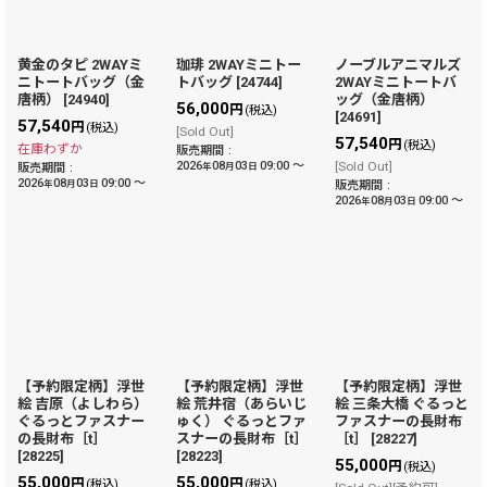
黄金のタピ 2WAYミ
珈琲 2WAYミニトー
ノーブルアニマルズ
ニトートバッグ（金
トバッグ
[
24744
]
2WAYミニトートバ
唐柄）
[
24940
]
ッグ（金唐柄）
56,000
円
(税込)
[
24691
]
57,540
円
(税込)
[Sold Out]
57,540
円
(税込)
在庫わずか
販売期間
:
2026
08
03
09:00
～
[Sold Out]
販売期間
:
年
月
日
2026
08
03
09:00
～
年
月
日
販売期間
:
2026
08
03
09:00
～
年
月
日
【予約限定柄】浮世
【予約限定柄】浮世
【予約限定柄】浮世
絵 吉原（よしわら）
絵 荒井宿（あらいじ
絵 三条大橋 ぐるっと
ぐるっとファスナー
ゅく） ぐるっとファ
ファスナーの長財布
の長財布［t］
スナーの長財布［t］
［t］
[
28227
]
[
28225
]
[
28223
]
55,000
円
(税込)
55,000
55,000
円
円
(税込)
(税込)