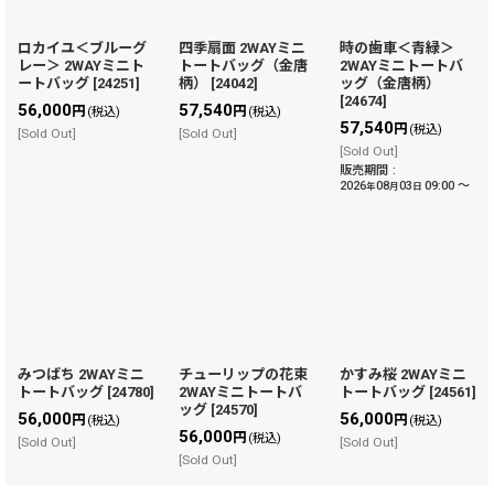
ロカイユ＜ブルーグ
四季扇面 2WAYミニ
時の歯車＜青緑＞
レー＞ 2WAYミニト
トートバッグ（金唐
2WAYミニトートバ
ートバッグ
[
24251
]
柄）
[
24042
]
ッグ（金唐柄）
[
24674
]
56,000
57,540
円
円
(税込)
(税込)
57,540
円
(税込)
[Sold Out]
[Sold Out]
[Sold Out]
販売期間
:
2026
08
03
09:00
～
年
月
日
みつばち 2WAYミニ
チューリップの花束
かすみ桜 2WAYミニ
トートバッグ
[
24780
]
2WAYミニトートバ
トートバッグ
[
24561
]
ッグ
[
24570
]
56,000
56,000
円
円
(税込)
(税込)
56,000
円
(税込)
[Sold Out]
[Sold Out]
[Sold Out]