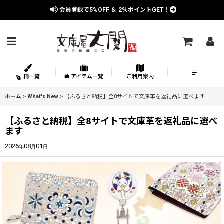
会員登録で
5%OFF
＆
2％
ポイントGET！
柄一覧
アイテム一覧
ご利用案内
ホーム
>
What's New
>
【ふるさと納税】全8サイトで文庫革を返礼品に選べます
【ふるさと納税】全8サイトで文庫革を返礼品に選べ
ます
2026
08
01
年
月
日