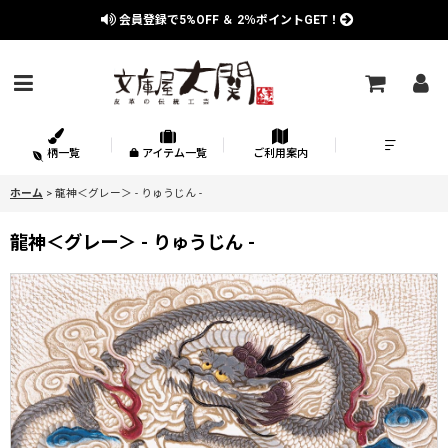
会員登録で
5%OFF
＆
2％
ポイントGET！
柄一覧
アイテム一覧
ご利用案内
ホーム
>
龍神＜グレー＞ - りゅうじん -
龍神＜グレー＞ - りゅうじん -