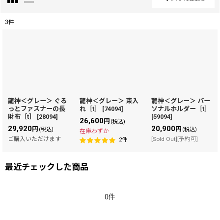
閉じる
3
件
表示数
:
在庫あり
並び順
:
龍神＜グレー＞ ぐる
龍神＜グレー＞ 束入
龍神＜グレー＞ パー
っとファスナーの長
れ［t］
[
74094
]
ソナルホルダー［t］
絞り込む
財布［t］
[
28094
]
[
59094
]
26,600
円
(税込)
29,920
20,900
円
円
(税込)
(税込)
在庫わずか
ご購入いただけます
[Sold Out][予約可]
2
件
最近チェックした商品
0件