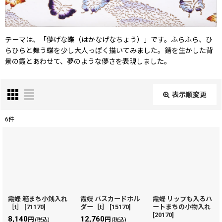
テーマは、「儚げな蝶（はかなげなちょう）」です。ふらふら、ひ
らひらと舞う蝶を少し大人っぽく描いてみました。錆を生かした背
景の霞とあわせて、夢のような儚さを表現しました。
表示順変更
閉じる
6
件
表示数
:
在庫あり
並び順
:
霞蝶 箱まち小銭入れ
霞蝶 パスカードホル
霞蝶 リップも入るハ
［t］
[
71170
]
ダー［t］
[
15170
]
ートまちの小物入れ
絞り込む
[
20170
]
8,140
12,760
円
円
(税込)
(税込)