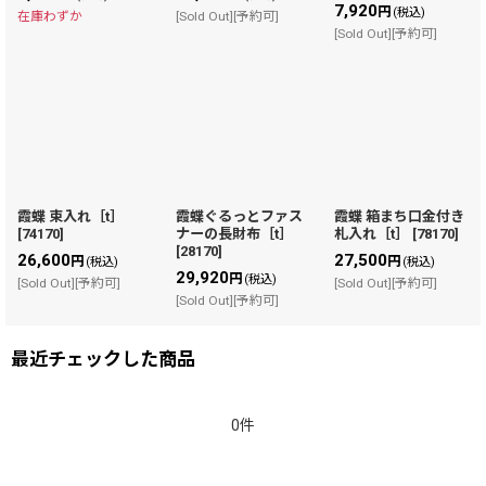
7,920
円
(税込)
在庫わずか
[Sold Out][予約可]
[Sold Out][予約可]
霞蝶 束入れ［t］
霞蝶ぐるっとファス
霞蝶 箱まち口金付き
[
74170
]
ナーの長財布［t］
札入れ［t］
[
78170
]
[
28170
]
26,600
27,500
円
円
(税込)
(税込)
29,920
円
(税込)
[Sold Out][予約可]
[Sold Out][予約可]
[Sold Out][予約可]
最近チェックした商品
0件