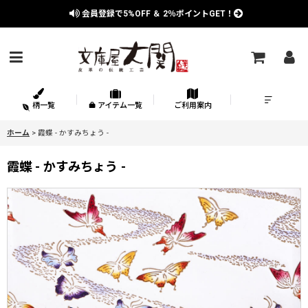
会員登録で
5%OFF
＆
2％
ポイントGET！
柄一覧
アイテム一覧
ご利用案内
ホーム
>
霞蝶 - かすみちょう -
霞蝶 - かすみちょう -