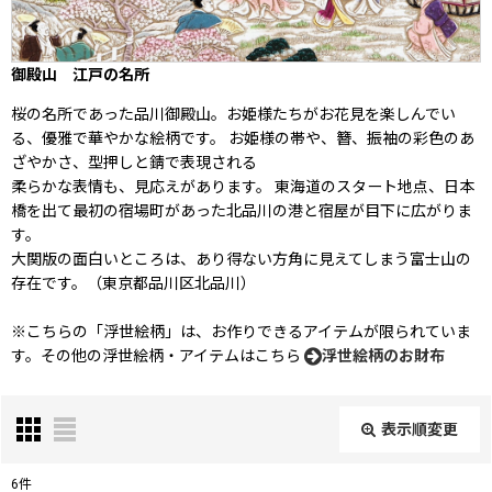
御殿山 江戸の名所
桜の名所であった品川御殿山。お姫様たちがお花見を楽しんでい
る、優雅で華やかな絵柄です。 お姫様の帯や、簪、振袖の彩色のあ
ざやかさ、型押しと錆で表現される
柔らかな表情も、見応えがあります。 東海道のスタート地点、日本
橋を出て最初の宿場町があった北品川の港と宿屋が目下に広がりま
す。
大関版の面白いところは、あり得ない方角に見えてしまう富士山の
存在です。（東京都品川区北品川）
※こちらの「浮世絵柄」は、お作りできるアイテムが限られていま
す。その他の浮世絵柄・アイテムはこちら
浮世絵柄のお財布
表示順変更
閉じる
6
件