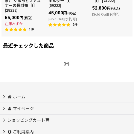
ま） ぐるっとファス
ホルダー［t］
［t］
[
74222
]
ナーの長財布［t］
[
59222
]
52,800
円
(税込)
[
28222
]
45,000
円
(税込)
[Sold Out][予約可]
55,000
円
(税込)
[Sold Out][予約可]
在庫わずか
2
件
1
件
最近チェックした商品
0件
ホーム
マイページ
ショッピングカート
ご利用案内