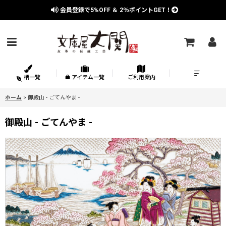
会員登録で
5%OFF
＆
2％
ポイントGET！
柄一覧
アイテム一覧
ご利用案内
ホーム
>
御殿山 - ごてんやま -
御殿山 - ごてんやま -