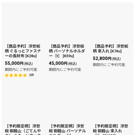
表示数
:
在庫あり
並び順
:
【商品予約】浮世絵
【商品予約】浮世絵
【商品予約】浮世絵
柄 ぐるっとファスナ
柄 パーソナルホルダ
柄 束入れ
[
K74u
]
絞り込む
ーの長財布
[
K28u
]
ー［t］
[
K59u
]
52,800
円
(税込)
55,000
45,000
円
円
(税込)
(税込)
期間内にご予約可能
期間内にご予約可能
期間内にご予約可能
3
件
【予約限定柄】浮世
【予約限定柄】浮世
【予約限定柄】浮世
絵 御殿山（ごてんや
絵 御殿山 パーソナル
絵 御殿山 束入れ