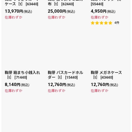
ケース［t］
[
63440
]
布［t］
[
62440
]
[
55440
]
絞り込む
13,970
25,000
4,950
円
円
円
(税込)
(税込)
(税込)
在庫わずか
在庫わずか
在庫わずか
4
件
鞠芽 箱まち小銭入れ
鞠芽 パスカードホル
鞠芽 メガネケース
［t］
[
71440
]
ダー［t］
[
15440
]
［t］
[
43440
]
8,140
12,760
12,760
円
円
円
(税込)
(税込)
(税込)
在庫わずか
在庫わずか
在庫わずか