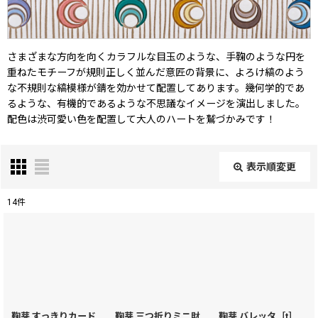
さまざまな方向を向くカラフルな目玉のような、手鞠のような円を
重ねたモチーフが規則正しく並んだ意匠の背景に、よろけ縞のよう
な不規則な縞模様が錆を効かせて配置してあります。幾何学的であ
るような、有機的であるような不思議なイメージを演出しました。
配色は渋可愛い色を配置して大人のハートを鷲づかみです！
表示順変更
閉じる
14
件
表示数
:
在庫あり
並び順
:
鞠芽 すっきりカード
鞠芽 三つ折りミニ財
鞠芽 バレッタ［t］