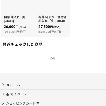
鞠芽 束入れ［t］
鞠芽 箱まち口金付き
[
74440
]
札入れ［t］
[
78440
]
26,600
27,500
円
円
(税込)
(税込)
[Sold Out][予約可]
[Sold Out][予約可]
最近チェックした商品
0件
ホーム
マイページ
ショッピングカート