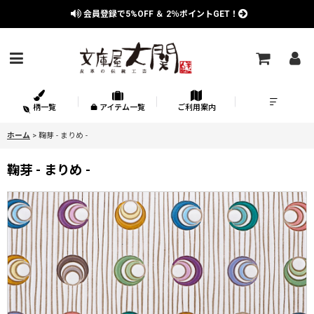
会員登録で
5%OFF
＆
2％
ポイントGET！
柄一覧
アイテム一覧
ご利用案内
ホーム
>
鞠芽 - まりめ -
鞠芽 - まりめ -