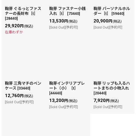
鞠芽 ぐるっとファス
鞠芽 ファスナー小銭
鞠芽 パーソナルホル
ナーの長財布［t］
入れ［t］
[
73440
]
ダー［t］
[
59440
]
[
28440
]
13,530
20,900
円
円
(税込)
(税込)
29,920
円
(税込)
[Sold Out][予約可]
[Sold Out][予約可]
在庫わずか
鞠芽 三角マチのペン
鞠芽インテリアプレ
鞠芽 リップも入るハ
ケース
[
33440
]
ート（小）［t］
ートまちの小物入れ
[
44440
]
[
20440
]
12,760
円
(税込)
13,200
7,920
円
円
(税込)
(税込)
[Sold Out][予約可]
[Sold Out][予約可]
[Sold Out][予約可]