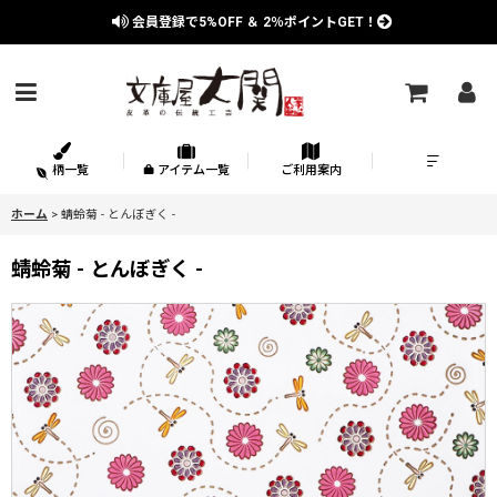
会員登録で
5%OFF
＆
2％
ポイントGET！
柄一覧
アイテム一覧
ご利用案内
ホーム
>
蜻蛉菊 - とんぼぎく -
蜻蛉菊 - とんぼぎく -