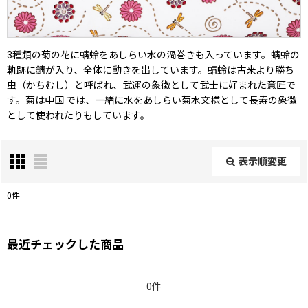
3種類の菊の花に蜻蛉をあしらい水の渦巻きも入っています。蜻蛉の
軌跡に錆が入り、全体に動きを出しています。蜻蛉は古来より勝ち
虫（かちむし）と呼ばれ、武運の象徴として武士に好まれた意匠で
す。菊は中国 では、一緒に水をあしらい菊水文様として長寿の象徴
として使われたりもしています。
表示順変更
閉じる
0
件
表示数
:
最近チェックした商品
在庫あり
0件
並び順
: