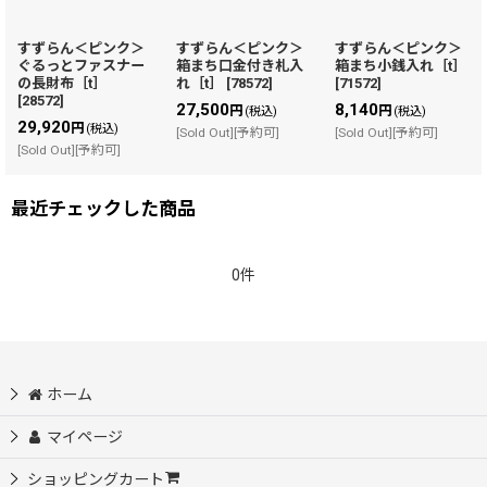
すずらん＜ピンク＞
すずらん＜ピンク＞
すずらん＜ピンク＞
ぐるっとファスナー
箱まち口金付き札入
箱まち小銭入れ［t］
の長財布［t］
れ［t］
[
78572
]
[
71572
]
[
28572
]
27,500
8,140
円
円
(税込)
(税込)
29,920
円
(税込)
[Sold Out][予約可]
[Sold Out][予約可]
[Sold Out][予約可]
最近チェックした商品
0件
ホーム
マイページ
ショッピングカート