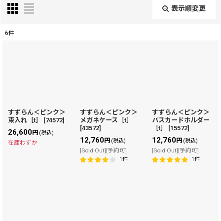
表示順変更
閉じる
6
件
表示数
:
在庫あり
並び順
:
すずらん＜ピンク＞
すずらん＜ピンク＞
すずらん＜ピンク＞
束入れ［t］
[
74572
]
メガネケース［t］
パスカードホルダー
絞り込む
[
43572
]
［t］
[
15572
]
26,600
円
(税込)
12,760
12,760
円
円
(税込)
(税込)
在庫わずか
[Sold Out][予約可]
[Sold Out][予約可]
1
件
1
件