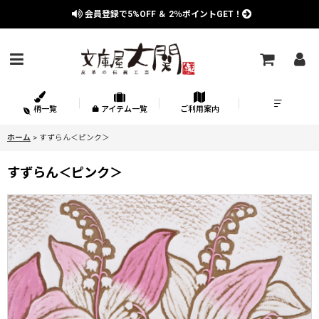
会員登録で
5%OFF
＆
2％
ポイントGET！
柄一覧
アイテム一覧
ご利用案内
ホーム
>
すずらん＜ピンク＞
すずらん＜ピンク＞