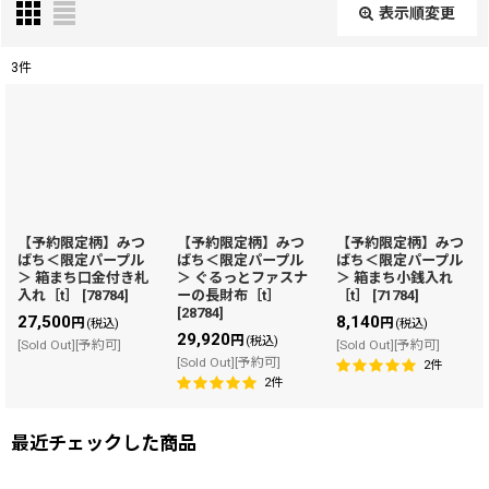
表示順変更
閉じる
3
件
表示数
:
在庫あり
並び順
:
【予約限定柄】みつ
【予約限定柄】みつ
【予約限定柄】みつ
ばち＜限定パープル
ばち＜限定パープル
ばち＜限定パープル
絞り込む
＞ 箱まち口金付き札
＞ ぐるっとファスナ
＞ 箱まち小銭入れ
入れ［t］
[
78784
]
ーの長財布［t］
［t］
[
71784
]
[
28784
]
27,500
8,140
円
円
(税込)
(税込)
29,920
円
(税込)
[Sold Out][予約可]
[Sold Out][予約可]
[Sold Out][予約可]
2
件
2
件
最近チェックした商品