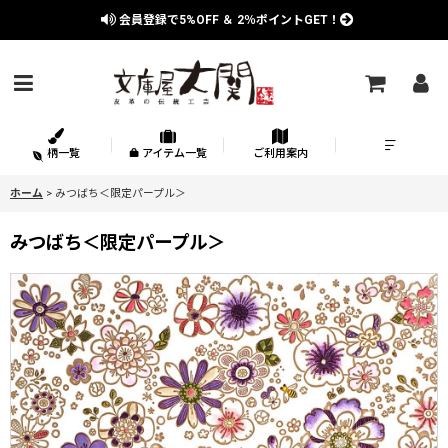
会員登録で
5%OFF
＆
2％
ポイントGET！
柄一覧
アイテム一覧
ご利用案内
ホーム
>
みつばち＜限定パープル＞
みつばち＜限定パープル＞