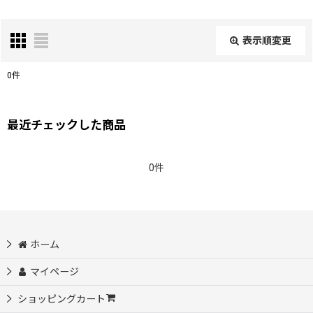
表示順変更
閉じる
0
件
表示数
:
最近チェックした商品
在庫あり
0件
並び順
:
絞り込む
ホーム
マイページ
ショッピングカート