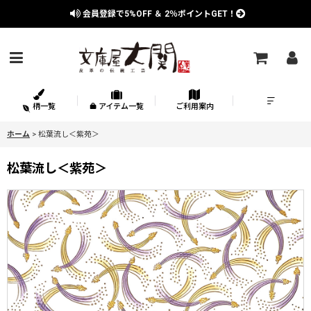
会員登録で
5%OFF
＆
2％
ポイントGET！
柄一覧
アイテム一覧
ご利用案内
ホーム
>
松葉流し＜紫苑＞
松葉流し＜紫苑＞