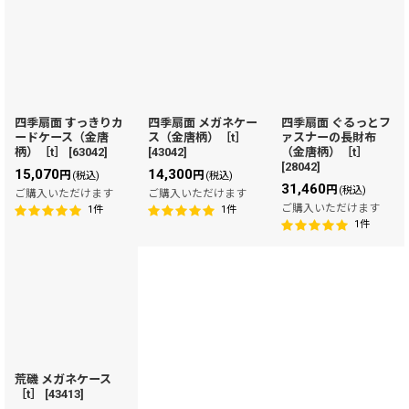
四季扇面 すっきりカ
四季扇面 メガネケー
四季扇面 ぐるっとフ
ードケース（金唐
ス（金唐柄）［t］
ァスナーの長財布
柄）［t］
[
63042
]
[
43042
]
（金唐柄）［t］
[
28042
]
15,070
14,300
円
円
(税込)
(税込)
31,460
円
(税込)
ご購入いただけます
ご購入いただけます
ご購入いただけます
1
件
1
件
1
件
荒磯 メガネケース
［t］
[
43413
]