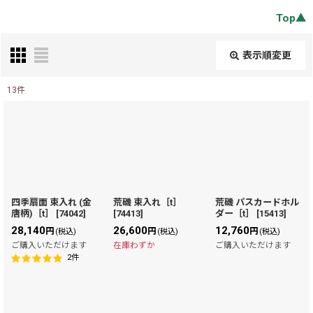
Top▲
表示順変更
閉じる
13
件
表示数
:
在庫あり
並び順
:
四季扇面 束入れ (金
荒磯 束入れ［t］
荒磯 パスカードホル
唐柄)［t］
[
74042
]
[
74413
]
ダー［t］
[
15413
]
絞り込む
28,140
26,600
12,760
円
円
円
(税込)
(税込)
(税込)
ご購入いただけます
在庫わずか
ご購入いただけます
2
件