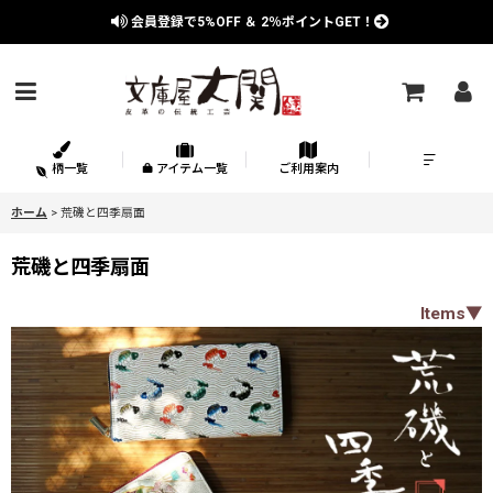
会員登録で
5%OFF
＆
2％
ポイントGET！
柄一覧
アイテム一覧
ご利用案内
ホーム
>
荒磯と四季扇面
荒磯と四季扇面
Items▼