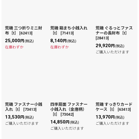
荒磯 三つ折りミニ財
荒磯 箱まち小銭入れ
荒磯 ぐるっとファス
布［t］
[
62413
]
［t］
[
71413
]
ナーの長財布［t］
[
28413
]
25,000
8,140
円
円
(税込)
(税込)
29,920
円
(税込)
在庫わずか
在庫わずか
ご購入いただけます
荒磯 ファスナー小銭
四季扇面 ファスナー
荒磯 すっきりカード
入れ［t］
[
73413
]
小銭入れ（金唐柄）
ケース［t］
[
63413
]
［t］
[
73042
]
13,530
13,970
円
円
(税込)
(税込)
14,850
円
(税込)
ご購入いただけます
ご購入いただけます
ご購入いただけます