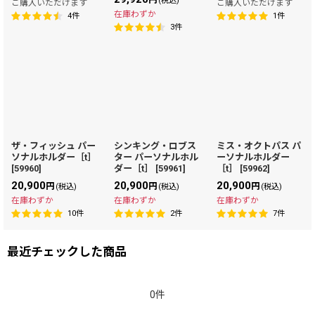
(税込)
ご購入いただけます
ご購入いただけます
在庫わずか
4
件
1
件
3
件
ザ・フィッシュ パー
シンキング・ロブス
ミス・オクトパス パ
ソナルホルダー［t］
ター パーソナルホル
ーソナルホルダー
[
59960
]
ダー［t］
[
59961
]
［t］
[
59962
]
20,900
20,900
20,900
円
円
円
(税込)
(税込)
(税込)
在庫わずか
在庫わずか
在庫わずか
10
件
2
件
7
件
最近チェックした商品
0件