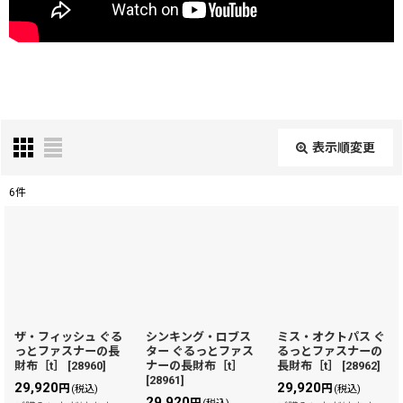
表示順変更
閉じる
6
件
表示数
:
在庫あり
並び順
:
ザ・フィッシュ ぐる
シンキング・ロブス
ミス・オクトパス ぐ
っとファスナーの長
ター ぐるっとファス
るっとファスナーの
絞り込む
財布［t］
[
28960
]
ナーの長財布［t］
長財布［t］
[
28962
]
[
28961
]
29,920
29,920
円
円
(税込)
(税込)
29,920
円