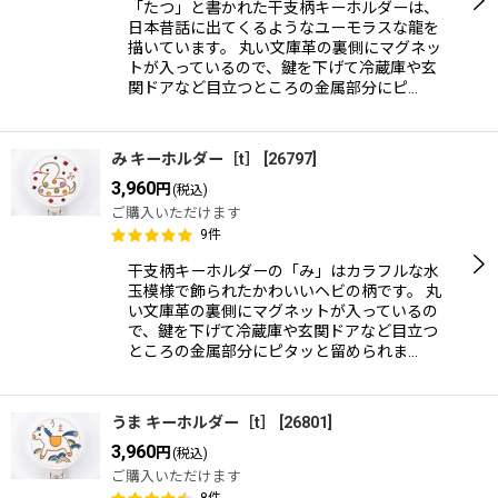
「たつ」と書かれた干支柄キーホルダーは、
日本昔話に出てくるようなユーモラスな龍を
描いています。 丸い文庫革の裏側にマグネッ
トが入っているので、鍵を下げて冷蔵庫や玄
関ドアなど目立つところの金属部分にピ…
み キーホルダー［t］
[
26797
]
3,960
円
(税込)
ご購入いただけます
9
件
干支柄キーホルダーの「み」はカラフルな水
玉模様で飾られたかわいいヘビの柄です。 丸
い文庫革の裏側にマグネットが入っているの
で、鍵を下げて冷蔵庫や玄関ドアなど目立つ
ところの金属部分にピタッと留められま…
うま キーホルダー［t］
[
26801
]
3,960
円
(税込)
ご購入いただけます
8
件