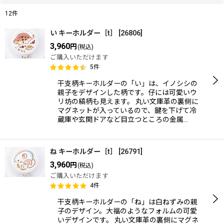
12
件
表示数
:
い キーホルダー［t］
[
26806
]
3,960
円
(税込)
在庫あり
ご購入いただけます
5
件
並び順
:
干支柄キーホルダーの「い」は、イノシシの
親子をデザインした柄です。仔には可愛いウ
リ坊の縞柄も見えます。 丸い文庫革の裏側に
絞り込む
マグネットが入っているので、鍵を下げて冷
蔵庫や玄関ドアなど目立つところの金属…
ね キーホルダー［t］
[
26791
]
3,960
円
(税込)
ご購入いただけます
4
件
干支柄キーホルダーの「ね」は白ねずみの親
子のデザイン。大福のようなフォルムの可愛
いデザインです。 丸い文庫革の裏側にマグネ