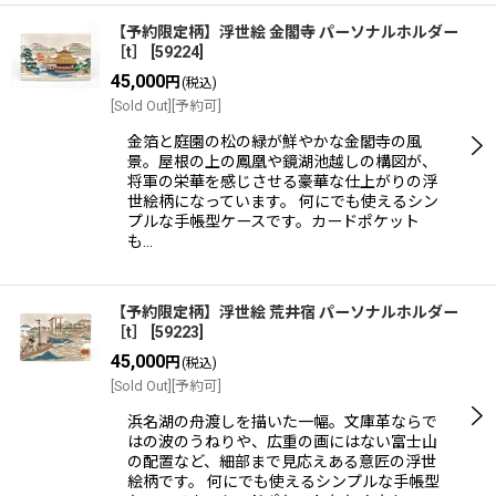
【予約限定柄】浮世絵 金閣寺 パーソナルホルダー
［t］
[
59224
]
45,000
円
(税込)
[Sold Out][予約可]
金箔と庭園の松の緑が鮮やかな金閣寺の風
景。屋根の上の鳳凰や鏡湖池越しの構図が、
将軍の栄華を感じさせる豪華な仕上がりの浮
世絵柄になっています。 何にでも使えるシン
プルな手帳型ケースです。カードポケット
も…
【予約限定柄】浮世絵 荒井宿 パーソナルホルダー
［t］
[
59223
]
45,000
円
(税込)
[Sold Out][予約可]
浜名湖の舟渡しを描いた一幅。文庫革ならで
はの波のうねりや、広重の画にはない富士山
の配置など、細部まで見応えある意匠の浮世
絵柄です。 何にでも使えるシンプルな手帳型