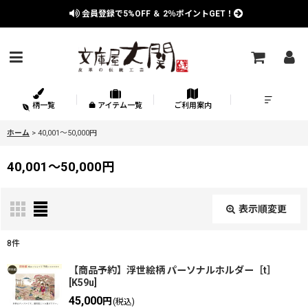
会員登録で
5%OFF
＆
2％
ポイントGET！
柄一覧
アイテム一覧
ご利用案内
ホーム
>
40,001〜50,000円
40,001〜50,000円
表示順変更
閉じる
8
件
表示数
:
【商品予約】浮世絵柄 パーソナルホルダー［t］
[
K59u
]
45,000
在庫あり
円
(税込)