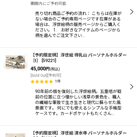
期間内にご予約可能
並び順
:
売り切れ商品ご予約の流れ： こちらは在庫が
ない場合のご予約専用ページです在庫がある
場合は、浮世絵柄の販売ページからご購入く
絞り込む
ださい。 1. お好きなアイテムのページから
柄を選んでご注文下さい…
【予約限定柄】浮世絵 待乳山 パーソナルホルダー
［t］
[
59221
]
45,000
円
(税込)
[Sold Out][予約可]
1
件
90年前の版を復刻した浮世絵柄。五重塔が戦
前の位置に立つ懐かしい浅草の景色を、職人
の繊細な筆致で生き生きと現代に蘇らせた風
景画です。 何にでも使えるシンプルな手帳型
ケースです。カードポケットもたくさん…
【予約限定柄】浮世絵 清水寺 パーソナルホルダー