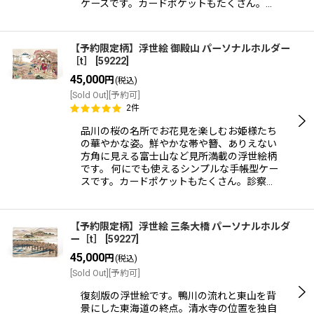
ケースです。カードポケットもたくさん。…
【予約限定柄】浮世絵 御殿山 パーソナルホルダー
［t］
[
59222
]
45,000
円
(税込)
[Sold Out][予約可]
2
件
品川の桜の名所でお花見を楽しむお姫様たち
の華やかな姿。鮮やかな帯や簪、ありえない
方角に見える富士山など見所満載の浮世絵柄
です。 何にでも使えるシンプルな手帳型ケー
スです。カードポケットもたくさん。診察…
【予約限定柄】浮世絵 三条大橋 パーソナルホルダ
ー［t］
[
59227
]
45,000
円
(税込)
[Sold Out][予約可]
復刻版の浮世絵です。鴨川の流れと東山を背
景にした東海道の終点。清水寺の位置を独自