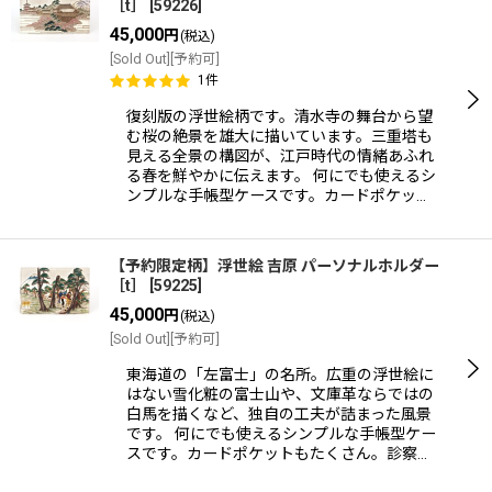
［t］
[
59226
]
45,000
円
(税込)
[Sold Out][予約可]
1
件
復刻版の浮世絵柄です。清水寺の舞台から望
む桜の絶景を雄大に描いています。三重塔も
見える全景の構図が、江戸時代の情緒あふれ
る春を鮮やかに伝えます。 何にでも使えるシ
ンプルな手帳型ケースです。カードポケッ…
【予約限定柄】浮世絵 吉原 パーソナルホルダー
［t］
[
59225
]
45,000
円
(税込)
[Sold Out][予約可]
東海道の「左富士」の名所。広重の浮世絵に
はない雪化粧の富士山や、文庫革ならではの
白馬を描くなど、独自の工夫が詰まった風景
です。 何にでも使えるシンプルな手帳型ケー
スです。カードポケットもたくさん。診察…