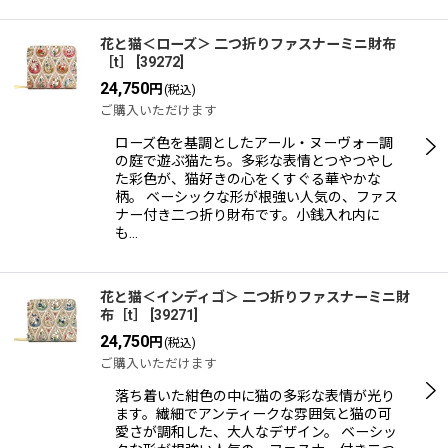
花と猫＜ローズ＞ 二つ折りファスナーミニ財布
［t］
[
39272
]
24,750
円
(税込)
ご購入いただけます
ローズ色を基調としたアール・ヌーヴォー調
の庭で遊ぶ猫たち。多彩な表情とつやつやし
た彩色が、猫好きの心をくすぐる華やかな
柄。 ベーシックな形が根強い人気の、ファス
ナー付き二つ折り財布です。小銭入れ内に
も…
花と猫＜インディゴ＞ 二つ折りファスナーミニ財
布［t］
[
39271
]
24,750
円
(税込)
ご購入いただけます
落ち着いた紺色の中に猫の多彩な表情が光り
ます。繊細でアンティークな雰囲気と猫の可
愛さが調和した、大人なデザイン。 ベーシッ