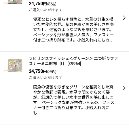
24,750
円
(税込)
ご購入いただけます
優雅なヒレを揺らす闘魚と、水草の群生を描
いた神秘的な柄。紫の色彩が魚の美しさを際
立たせ、迷宮のような深みを感じさせます。
ベーシックな形が根強い人気の、ファスナー
付き二つ折り財布です。小銭入れ内にもカ…
ラビリンスフィッシュ＜グリーン＞ 二つ折りファ
スナーミニ財布［t］
[
39964
]
24,750
円
(税込)
ご購入いただけます
闘魚の優雅な泳ぎをグリーンを基調とした爽
やかな色彩で表現。水草の間をゆらめく姿
が、幻想的で美しい水中の世界を映し出しま
す。 ベーシックな形が根強い人気の、ファス
ナー付き二つ折り財布です。小銭入れ内に
も…