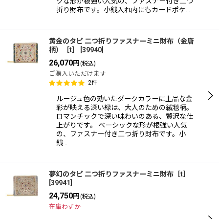
クな形が根強い人気の、ファスナー付き二つ
折り財布です。小銭入れ内にもカードポケ…
黄金のタピ 二つ折りファスナーミニ財布（金唐
柄）［t］
[
39940
]
26,070
円
(税込)
ご購入いただけます
2
件
ルージュ色の効いたダークカラーに上品な金
彩が映える深い緑は、大人のための絨毯柄。
ロマンチックで深い味わいのある、贅沢な仕
上がりです。 ベーシックな形が根強い人気
の、ファスナー付き二つ折り財布です。小
銭…
夢幻のタピ 二つ折りファスナーミニ財布［t］
[
39941
]
24,750
円
(税込)
在庫わずか