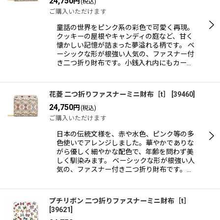
24,750
円
(税込)
ご購入いただけます
童話の世界をピンク系の彩色で可愛く再現。
クッキーの屋根やキャンディの庭など、甘く
懐かしい記憶が詰まった夢溢れる柄です。 ベ
ーシックな形が根強い人気の、ファスナー付
き二つ折り財布です。小銭入れ内にもカー…
花菱 二つ折りファスナーミニ財布［t］
[
39460
]
24,750
円
(税込)
ご購入いただけます
日本の伝統文様を、赤や水色、ピンク等の多
色使いでアレンジしました。華やかでありな
がら優しく細やかな配色で、年齢を問わず美
しく馴染みます。 ベーシックな形が根強い人
気の、ファスナー付き二つ折り財布です。…
プチリボン 二つ折りファスナーミニ財布［t］
[
39621
]