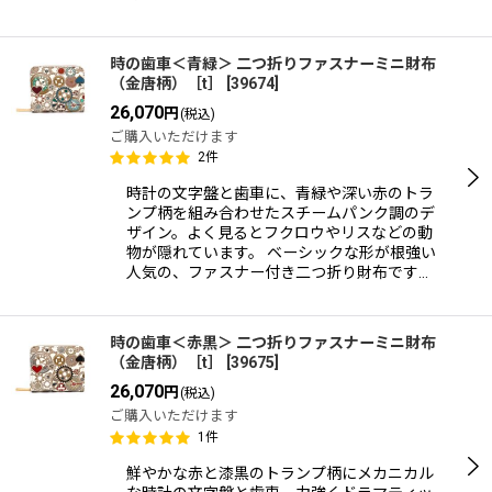
時の歯車＜青緑＞ 二つ折りファスナーミニ財布
（金唐柄）［t］
[
39674
]
26,070
円
(税込)
ご購入いただけます
2
件
時計の文字盤と歯車に、青緑や深い赤のトラ
ンプ柄を組み合わせたスチームパンク調のデ
ザイン。よく見るとフクロウやリスなどの動
物が隠れています。 ベーシックな形が根強い
人気の、ファスナー付き二つ折り財布です…
時の歯車＜赤黒＞ 二つ折りファスナーミニ財布
（金唐柄）［t］
[
39675
]
26,070
円
(税込)
ご購入いただけます
1
件
鮮やかな赤と漆黒のトランプ柄にメカニカル