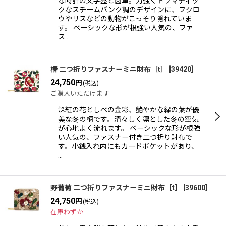
な時計の文字盤と歯車。力強くドラマティッ
クなスチームパンク調のデザインに、フクロ
ウやリスなどの動物がこっそり隠れていま
す。 ベーシックな形が根強い人気の、ファ
ス…
椿 二つ折りファスナーミニ財布［t］
[
39420
]
24,750
円
(税込)
ご購入いただけます
深紅の花としべの金彩、艶やかな緑の葉が優
美な冬の柄です。清々しく凛とした冬の空気
が心地よく流れます。 ベーシックな形が根強
い人気の、ファスナー付き二つ折り財布で
す。小銭入れ内にもカードポケットがあり、
…
野葡萄 二つ折りファスナーミニ財布［t］
[
39600
]
24,750
円
(税込)
在庫わずか