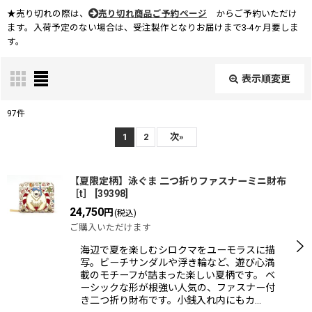
★売り切れの際は、
売り切れ商品ご予約ページ
からご予約いただけ
ます。入荷予定のない場合は、受注製作となりお届けまで3-4ヶ月要しま
す。
表示順変更
閉じる
97
件
表示数
:
1
2
次
»
在庫あり
【夏限定柄】泳ぐま 二つ折りファスナーミニ財布
［t］
[
39398
]
並び順
:
24,750
円
(税込)
ご購入いただけます
絞り込む
海辺で夏を楽しむシロクマをユーモラスに描
写。ビーチサンダルや浮き輪など、遊び心満
載のモチーフが詰まった楽しい夏柄です。 ベ
ーシックな形が根強い人気の、ファスナー付
き二つ折り財布です。小銭入れ内にもカ…