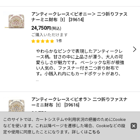
アンティークレース＜ピオニー＞ 二つ折りファス
ナーミニ財布［t］
[
39614
]
24,750
円
(税込)
ご購入いただけます
1
件
やわらかなピンクで表現したアンティークレ
ース柄。甘さの中に上品さが漂う、大人の可
愛らしさが魅力です。 ベーシックな形が根強
い人気の、ファスナー付き二つ折り財布で
す。小銭入れ内にもカードポケットがあり、
…
アンティークレース＜ビオラ＞ 二つ折りファスナ
ーミニ財布［t］
[
39616
]
24,750
円
(税込)
このサイトでは、カートシステムや利用状況の把握のためにCookie
在庫わずか
などを使います。これ以降ページを遷移した場合、Cookieなどの設
柔らかな青紫で表現したアンティークレース
定や使用に同意したことになります。詳しくは
こちら
柄。深みのある気品が漂い、手元にクラシカ