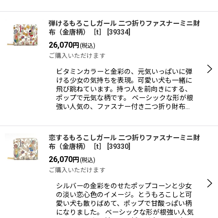
弾けるもろこしガール 二つ折りファスナーミニ財
布（金唐柄）［t］
[
39334
]
26,070
円
(税込)
ご購入いただけます
ビタミンカラーと金彩の、元気いっぱいに弾
ける少女の気持ちを表現。可愛い犬も一緒に
飛び跳ねています。持つ人を前向きにする、
ポップで元気な柄です。 ベーシックな形が根
強い人気の、ファスナー付き二つ折り財布…
恋するもろこしガール 二つ折りファスナーミニ財
布（金唐柄）［t］
[
39330
]
26,070
円
(税込)
ご購入いただけます
シルバーの金彩をのせたポップコーンと少女
の淡い恋心色のイメージ。とうもろこしと可
愛い犬も散りばめて、ポップで甘酸っぱい柄
になりました。 ベーシックな形が根強い人気