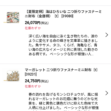
【夏限定柄】海はひろいな 二つ折りファスナーミ
ニ財布（金唐柄）［t］
[
39080
]
26,070
円
(税込)
在庫わずか
深く広い海を自由に泳ぐ生き物たちの、波の
ように変化する命の輝きを文庫革に描きまし
た。魚やサメ、タコ、くらげ、海亀など、青
い海の広大なイメージと共に表現した動きの
ある柄です。 ベーシックな形が根強い人…
マーガレット 二つ折りファスナーミニ財布［t］
[
39231
]
24,750
円
(税込)
在庫わずか
春の訪れを告げるモンシロチョウが、風に揺
れるマーガレットのお花畑に舞うのどかな光
景を、緑と黄色と錆色だけに抑えた色味で大
人柄に仕上げました。 ベーシックな形が根強