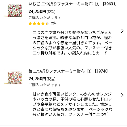
いちご 二つ折りファスナーミニ財布［t］
[
39631
]
24,750
円
(税込)
ご購入いただけます
2
件
二つの赤で塗り分けた艶やかないちごが大人
っぽさを演出。繊細な葉脈と白い花が、憧れ
の口紅のような赤を一層引き立てます。 ベー
シックな形が根強い人気の、ファスナー付き
二つ折り財布です。小銭入れ内にもカード…
飴 二つ折りファスナーミニ財布［t］
[
39740
]
24,750
円
(税込)
ご購入いただけます
甘い赤色や可愛いピンク、みかんのオレンジ
やハッカの緑、子供の頃に心躍らせたドロッ
プや金平糖などをデザインしました。懐かし
さと幸せな気持ちを運びます。 ベーシックな
形が根強い人気の、ファスナー付き二つ折…