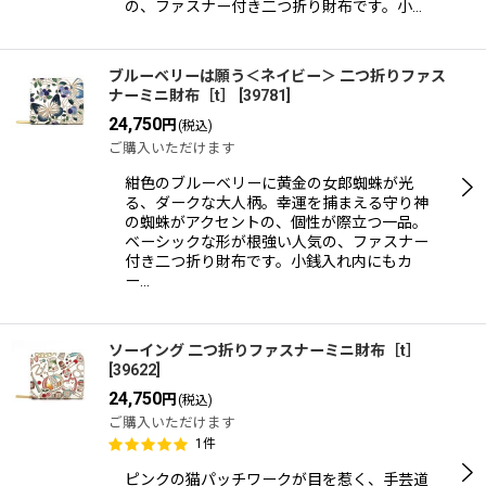
の、ファスナー付き二つ折り財布です。小…
ブルーベリーは願う＜ネイビー＞ 二つ折りファス
ナーミニ財布［t］
[
39781
]
24,750
円
(税込)
ご購入いただけます
紺色のブルーベリーに黄金の女郎蜘蛛が光
る、ダークな大人柄。幸運を捕まえる守り神
の蜘蛛がアクセントの、個性が際立つ一品。
ベーシックな形が根強い人気の、ファスナー
付き二つ折り財布です。小銭入れ内にもカ
ー…
ソーイング 二つ折りファスナーミニ財布［t］
[
39622
]
24,750
円
(税込)
ご購入いただけます
1
件
ピンクの猫パッチワークが目を惹く、手芸道