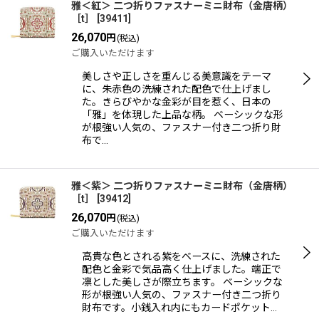
雅＜紅＞ 二つ折りファスナーミニ財布（金唐柄）
［t］
[
39411
]
26,070
円
(税込)
ご購入いただけます
美しさや正しさを重んじる美意識をテーマ
に、朱赤色の洗練された配色で仕上げまし
た。きらびやかな金彩が目を惹く、日本の
「雅」を体現した上品な柄。 ベーシックな形
が根強い人気の、ファスナー付き二つ折り財
布で…
雅＜紫＞ 二つ折りファスナーミニ財布（金唐柄）
［t］
[
39412
]
26,070
円
(税込)
ご購入いただけます
高貴な色とされる紫をベースに、洗練された
配色と金彩で気品高く仕上げました。端正で
凛とした美しさが際立ちます。 ベーシックな
形が根強い人気の、ファスナー付き二つ折り
財布です。小銭入れ内にもカードポケット…