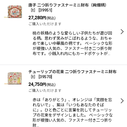
唐子 二つ折りファスナーミニ財布（絢爛柄）
［t］
[
39951
]
27,280
円
(税込)
ご購入いただけます
桃の妖精のような愛らしい子供たちが遊び回
る柄。思わず笑みがこぼれるような、おちゃ
めで楽しい中華風の柄です。 ベーシックな形
が根強い人気の、ファスナー付き二つ折り財
布です。小銭入れ内にもカードポケットが…
チューリップの花束 二つ折りファスナーミニ財布
［t］
[
39570
]
24,750
円
(税込)
ご購入いただけます
赤は「ありがとう」、オレンジは「笑顔を忘
れないで」、紫は「いつもあなたのそば
に」。ひと色ごとに言葉を託してチューリッ
プの花束をデザインしました。 ベーシックな
形が根強い人気の、ファスナー付き二つ折り
財…