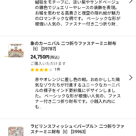
絨毯をモチーフに、淡い紫やサンドベージュ
の錆色でジュエリーやレースの装飾を表現。
お城を思わせる高貴さと夜空の隠れ絵が魅力
のロマンチックな柄です。 ベーシックな形が
根強い人気の、ファスナー付き二つ折り財…
象のカーニバル 二つ折りファスナーミニ財布
［t］
[
39787
]
24,750
円
(税込)
ご購入いただけます
1
件
赤やオレンジに差し色の紺。おめかしした陽
気なゾウたちが行進するユニークなカーニバ
ルの様子をインド更紗風にデザインしまし
た。 ベーシックな形が根強い人気の、ファス
ナー付き二つ折り財布です。小銭入れ内に
も…
ラビリンスフィッシュ＜パープル＞ 二つ折りファ
スナーミニ財布［t］
[
39963
]