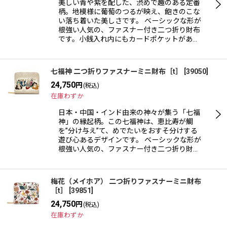
美しい青や紫を配した、渋めで趣のある定番
柄。地模様に葡萄のつるが映え、飽きのこな
い落ち着いた美しさです。 ベーシックな形が
根強い人気の、ファスナー付き二つ折り財布
です。小銭入れ内にもカードポケットがあ…
七福神 二つ折りファスナーミニ財布［t］
[
39050
]
24,750
円
(税込)
在庫わずか
日本・中国・インド由来の神々が集う「七福
神」の縁起柄。この七福神は、恵比寿が鯛
を”分け与え”て、めでたいをおすそ分けする
遊び心あるデザインです。 ベーシックな形が
根強い人気の、ファスナー付き二つ折り財…
梅花（メイホア） 二つ折りファスナーミニ財布
［t］
[
39851
]
24,750
円
(税込)
在庫わずか