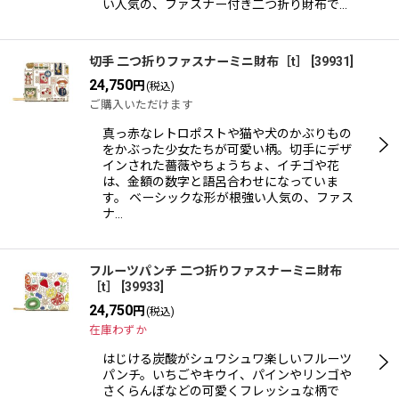
い人気の、ファスナー付き二つ折り財布で…
切手 二つ折りファスナーミニ財布［t］
[
39931
]
24,750
円
(税込)
ご購入いただけます
真っ赤なレトロポストや猫や犬のかぶりもの
をかぶった少女たちが可愛い柄。切手にデザ
インされた薔薇やちょうちょ、イチゴや花
は、金額の数字と語呂合わせになっていま
す。 ベーシックな形が根強い人気の、ファス
ナ…
フルーツパンチ 二つ折りファスナーミニ財布
［t］
[
39933
]
24,750
円
(税込)
在庫わずか
はじける炭酸がシュワシュワ楽しいフルーツ
パンチ。いちごやキウイ、パインやリンゴや
さくらんぼなどの可愛くフレッシュな柄で