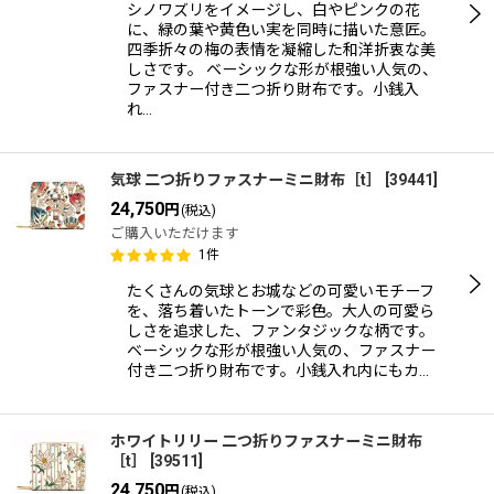
シノワズリをイメージし、白やピンクの花
に、緑の葉や黄色い実を同時に描いた意匠。
四季折々の梅の表情を凝縮した和洋折衷な美
しさです。 ベーシックな形が根強い人気の、
ファスナー付き二つ折り財布です。小銭入
れ…
気球 二つ折りファスナーミニ財布［t］
[
39441
]
24,750
円
(税込)
ご購入いただけます
1
件
たくさんの気球とお城などの可愛いモチーフ
を、落ち着いたトーンで彩色。大人の可愛ら
しさを追求した、ファンタジックな柄です。
ベーシックな形が根強い人気の、ファスナー
付き二つ折り財布です。小銭入れ内にもカ…
ホワイトリリー 二つ折りファスナーミニ財布
［t］
[
39511
]
24,750
円
(税込)