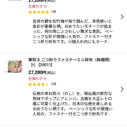
27,280
円
(税込)
在庫わずか
1
件
吉祥の鶴を松竹梅や桜で囲んだ、多色使いと
金彩が豪華な柄。おめでたいモチーフが詰ま
った、祝の席にふさわしい贅沢な意匠。 ベー
シックな形が根強い人気の、ファスナー付き
二つ折り財布です。小銭入れ内にもカード…
華熨斗 二つ折りファスナーミニ財布（絢爛柄）
［t］
[
39011
]
27,280
円
(税込)
在庫わずか
1
件
伝統の束ね熨斗（のし）を、銘仙風の鮮烈な
色味でポップにアレンジ。古典を大正レトロ
風に可愛く仕上げた、日本の伝統を楽しめる
おめでたい柄です。 ベーシックな形が根強い
人気の、ファスナー付き二つ折り財布です…