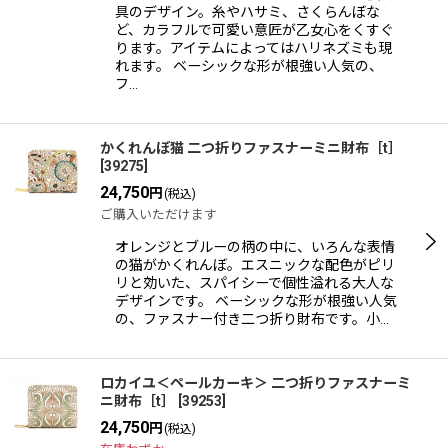
具のデザイン。糸やハサミ、さくらんぼな
ど、カラフルで可愛い意匠が乙女心をくすぐ
ります。アイテムによってはハリネズミも現
れます。 ベーシックな形が根強い人気の、
フ…
かくれんぼ猫 二つ折りファスナーミニ財布［t］
[
39275
]
24,750
円
(税込)
ご購入いただけます
オレンジとブルーの柄の中に、いろんな表情
の猫がかくれんぼ。エスニックな配色がピリ
リと効いた、スパイシーで個性溢れる大人な
デザインです。 ベーシックな形が根強い人気
の、ファスナー付き二つ折り財布です。小…
ロカイユ＜ペールカーキ＞ 二つ折りファスナーミ
ニ財布［t］
[
39253
]
24,750
円
(税込)