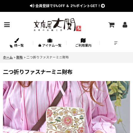
会員登録で
5%OFF
＆
2％
ポイントGET！
柄一覧
アイテム一覧
ご利用案内
ホーム
>
財布
>
二つ折りファスナーミニ財布
二つ折りファスナーミニ財布