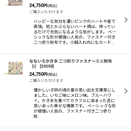
24,750
円
(税込)
ご購入いただけます
ハッピーな気分を濃いピンクのハートや星で
表現。他とかぶらないハート柄は、持ってい
るだけで元気になるような気がします。 ベー
シックな形が根強い人気の、ファスナー付き
二つ折り財布です。小銭入れ内にもカード…
なないろかき氷 二つ折りファスナーミニ財布
［t］
[
39399
]
24,750
円
(税込)
ご購入いただけます
懐かしい子供の頃の夏の思い出を文庫革にし
ました。いちご味にメロン味。ブルーハワ
イ。かき氷を食べてカラフルに染まった舌に
笑いあった幸せな情景です。 ベーシックな形
が根強い人気の、ファスナー付き二つ折り
財…