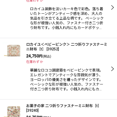
在庫わずか
ロカイユ装飾を淡いカーキ色で彩色。落ち着
いたトーンがアンティーク感を深め、大人の
気品を引き立てる上品な柄です。 ベーシック
な形が根強い人気の、ファスナー付き二つ折
り財布です。小銭入れ内にもカードポケッ…
ロカイユ＜ベビーピンク＞ 二つ折りファスナーミ
ニ財布［t］
[
39252
]
24,750
円
(税込)
在庫わずか
華麗なロココ調建築をベビーピンクで表現。
エレガントでアンティークな雰囲気が漂う、
ヨーロッパの優美さを纏ったデザインです。
ベーシックな形が根強い人気の、ファスナー
付き二つ折り財布です。小銭入れ内にもカ…
お菓子の家 二つ折りファスナーミニ財布［t］
[
39240
]