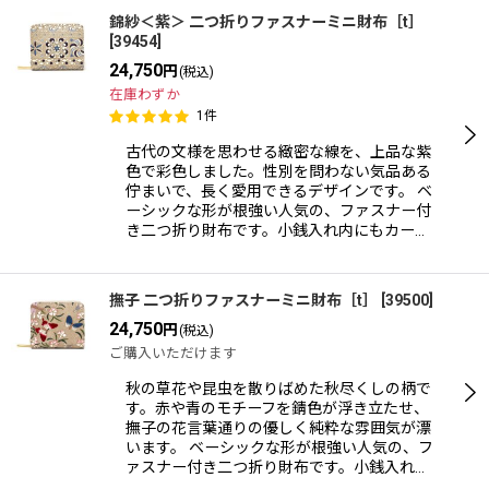
錦紗＜紫＞ 二つ折りファスナーミニ財布［t］
[
39454
]
24,750
円
(税込)
在庫わずか
1
件
古代の文様を思わせる緻密な線を、上品な紫
色で彩色しました。性別を問わない気品ある
佇まいで、長く愛用できるデザインです。 ベ
ーシックな形が根強い人気の、ファスナー付
き二つ折り財布です。小銭入れ内にもカー…
撫子 二つ折りファスナーミニ財布［t］
[
39500
]
24,750
円
(税込)
ご購入いただけます
秋の草花や昆虫を散りばめた秋尽くしの柄で
す。赤や青のモチーフを錆色が浮き立たせ、
撫子の花言葉通りの優しく純粋な雰囲気が漂
います。 ベーシックな形が根強い人気の、フ
ァスナー付き二つ折り財布です。小銭入れ…