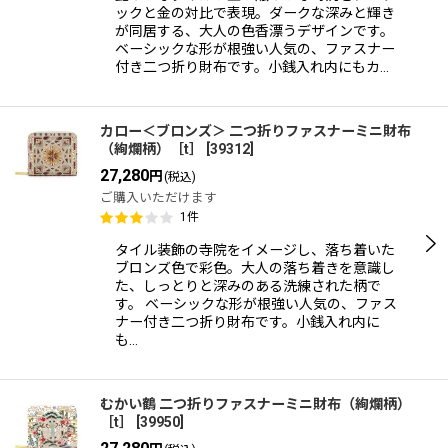
ックと金の対比で表現。ダークな深みと輝き
が同居する、大人の色香漂うデザインです。
ベーシックな形が根強い人気の、ファスナー
付き二つ折り財布です。小銭入れ内にもカ…
カロー＜ブロンズ＞ 二つ折りファスナーミニ財布
（絢爛柄）［t］
[
39312
]
27,280
円
(税込)
ご購入いただけます
1
件
タイル装飾の寺院をイメージし、落ち着いた
ブロンズ色で彩色。大人の落ち着きを意識し
た、しっとりと深みのある洗練された柄で
す。 ベーシックな形が根強い人気の、ファス
ナー付き二つ折り財布です。小銭入れ内に
も…
むかい鶴 二つ折りファスナーミニ財布（絢爛柄）
［t］
[
39950
]