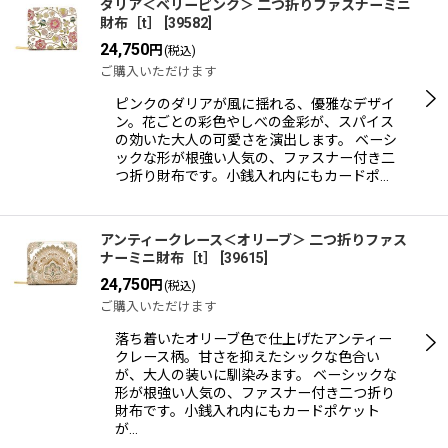
ダリア＜ベリーピンク＞ 二つ折りファスナーミニ
財布［t］
[
39582
]
24,750
円
(税込)
ご購入いただけます
ピンクのダリアが風に揺れる、優雅なデザイ
ン。花ごとの彩色やしべの金彩が、スパイス
の効いた大人の可愛さを演出します。 ベーシ
ックな形が根強い人気の、ファスナー付き二
つ折り財布です。小銭入れ内にもカードポ…
アンティークレース＜オリーブ＞ 二つ折りファス
ナーミニ財布［t］
[
39615
]
24,750
円
(税込)
ご購入いただけます
落ち着いたオリーブ色で仕上げたアンティー
クレース柄。甘さを抑えたシックな色合い
が、大人の装いに馴染みます。 ベーシックな
形が根強い人気の、ファスナー付き二つ折り
財布です。小銭入れ内にもカードポケット
が…