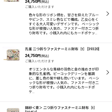
24,750
円
(税込)
ご購入いただけます
色々な形のリボン柄を、甘さを抑えたブルー
やピンク、スミレ色などで構成。乙女心をく
すぐる大人可愛いデザインです。 ベーシック
な形が根強い人気の、ファスナー付き二つ折
り財布です。小銭入れ内にもカードポケッ…
孔雀 二つ折りファスナーミニ財布［t］
[
39320
]
24,750
円
(税込)
ご購入いただけます
オリエンタルな青緑の羽色と金の煌めきが印
象的な孔雀柄。ピーコックグリーンを基調
に、差し色の紫や緑も効いています。 ベーシ
ックな形が根強い人気の、ファスナー付き二
つ折り財布です。小銭入れ内にもカードポ
ケ…
錦紗＜青＞ 二つ折りファスナーミニ財布［t］