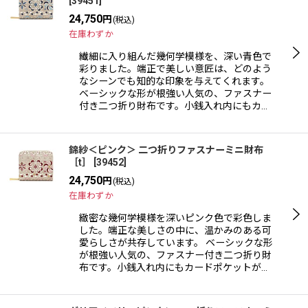
[
39451
]
24,750
円
(税込)
在庫わずか
繊細に入り組んだ幾何学模様を、深い青色で
彩りました。端正で美しい意匠は、どのよう
なシーンでも知的な印象を与えてくれます。
ベーシックな形が根強い人気の、ファスナー
付き二つ折り財布です。小銭入れ内にもカ…
錦紗＜ピンク＞ 二つ折りファスナーミニ財布
［t］
[
39452
]
24,750
円
(税込)
在庫わずか
緻密な幾何学模様を深いピンク色で彩色しま
した。端正な美しさの中に、温かみのある可
愛らしさが共存しています。 ベーシックな形
が根強い人気の、ファスナー付き二つ折り財
布です。小銭入れ内にもカードポケットが…