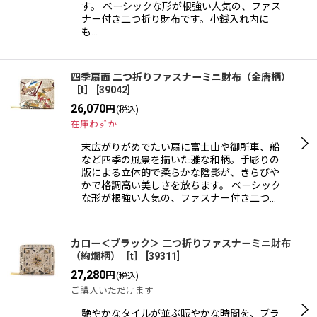
す。 ベーシックな形が根強い人気の、ファス
ナー付き二つ折り財布です。小銭入れ内に
も…
四季扇面 二つ折りファスナーミニ財布（金唐柄）
［t］
[
39042
]
26,070
円
(税込)
在庫わずか
末広がりがめでたい扇に富士山や御所車、船
など四季の風景を描いた雅な和柄。手彫りの
版による立体的で柔らかな陰影が、きらびや
かで格調高い美しさを放ちます。 ベーシック
な形が根強い人気の、ファスナー付き二つ…
カロー＜ブラック＞ 二つ折りファスナーミニ財布
（絢爛柄）［t］
[
39311
]
27,280
円
(税込)
ご購入いただけます
艶やかなタイルが並ぶ賑やかな時間を、ブラ