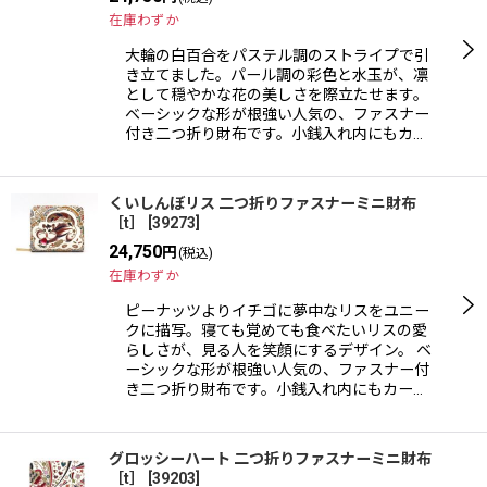
在庫わずか
大輪の白百合をパステル調のストライプで引
き立てました。パール調の彩色と水玉が、凛
として穏やかな花の美しさを際立たせます。
ベーシックな形が根強い人気の、ファスナー
付き二つ折り財布です。小銭入れ内にもカ…
くいしんぼリス 二つ折りファスナーミニ財布
［t］
[
39273
]
24,750
円
(税込)
在庫わずか
ピーナッツよりイチゴに夢中なリスをユニー
クに描写。寝ても覚めても食べたいリスの愛
らしさが、見る人を笑顔にするデザイン。 ベ
ーシックな形が根強い人気の、ファスナー付
き二つ折り財布です。小銭入れ内にもカー…
グロッシーハート 二つ折りファスナーミニ財布
［t］
[
39203
]