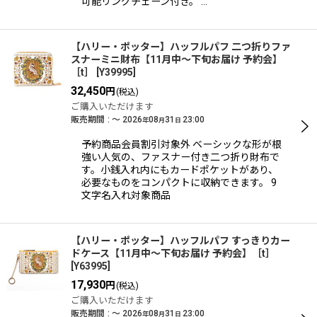
可能リングチェーン付き。 …
【ハリー・ポッター】ハッフルパフ 二つ折りファ
スナーミニ財布【11月中〜下旬お届け 予約会】
［t］
[
Y39995
]
32,450
円
(税込)
ご購入いただけます
販売期間
:
～
2026
08
31
23:00
年
月
日
予約商品会員割引対象外 ベーシックな形が根
強い人気の、ファスナー付き二つ折り財布で
す。小銭入れ内にもカードポケットがあり、
必要なものをコンパクトに収納できます。 9
文字名入れ対象商品
【ハリー・ポッター】ハッフルパフ すっきりカー
ドケース【11月中〜下旬お届け 予約会】［t］
[
Y63995
]
17,930
円
(税込)
ご購入いただけます
販売期間
:
～
2026
08
31
23:00
年
月
日