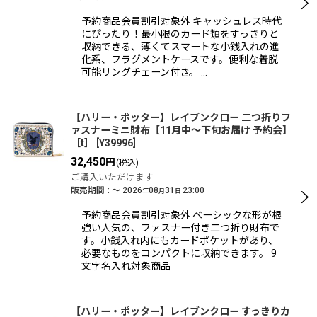
予約商品会員割引対象外 キャッシュレス時代
にぴったり！最小限のカード類をすっきりと
収納できる、薄くてスマートな小銭入れの進
化系、フラグメントケースです。便利な着脱
可能リングチェーン付き。 …
【ハリー・ポッター】レイブンクロー 二つ折りフ
ァスナーミニ財布【11月中〜下旬お届け 予約会】
［t］
[
Y39996
]
32,450
円
(税込)
ご購入いただけます
販売期間
:
～
2026
08
31
23:00
年
月
日
予約商品会員割引対象外 ベーシックな形が根
強い人気の、ファスナー付き二つ折り財布で
す。小銭入れ内にもカードポケットがあり、
必要なものをコンパクトに収納できます。 9
文字名入れ対象商品
【ハリー・ポッター】レイブンクロー すっきりカ