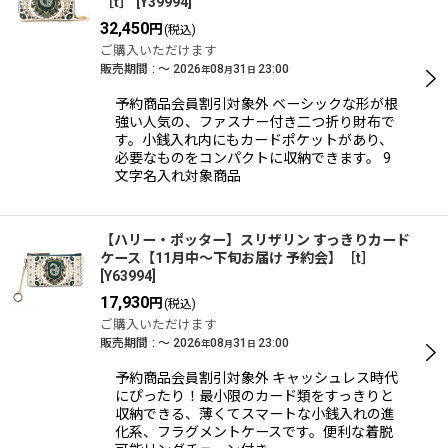
［t］
[
Y39994
]
32,450
円
(税込)
ご購入いただけます
販売期間
:
～
2026
08
31
23:00
年
月
日
予約商品会員割引対象外 ベーシックな形が根
強い人気の、ファスナー付き二つ折り財布で
す。小銭入れ内にもカードポケットがあり、
必要なものをコンパクトに収納できます。 9
文字名入れ対象商品
【ハリー・ポッター】スリザリン すっきりカード
ケース【11月中〜下旬お届け 予約会】［t］
[
Y63994
]
17,930
円
(税込)
ご購入いただけます
販売期間
:
～
2026
08
31
23:00
年
月
日
予約商品会員割引対象外 キャッシュレス時代
にぴったり！最小限のカード類をすっきりと
収納できる、薄くてスマートな小銭入れの進
化系、フラグメントケースです。便利な着脱