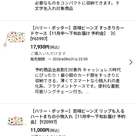
必要なものをコンパクトに収納できます。 9
文字名入れ対象商品
【ハリー・ポッター】百味ビーンズ すっきりカー
ドケース【11月中〜下旬お届け 予約会】［t］
[
Y63997
]
17,930
円
(税込)
ご購入いただけます
販売期間
:
～
2026
08
31
23:00
年
月
日
予約商品会員割引対象外 キャッシュレス時代
にぴったり！最小限のカード類をすっきりと
収納できる、薄くてスマートな小銭入れの進
化系、フラグメントケースです。便利な着脱
可能リングチェーン付き。 …
【ハリー・ポッター】百味ビーンズ リップも入る
ハートまちの小物入れ【11月中〜下旬お届け 予約
会】
[
Y20997
]
11,000
円
(税込)