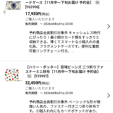
ードケース【11月中〜下旬お届け 予約会】［t］
[
Y63996
]
17,930
円
(税込)
ご購入いただけます
販売期間
:
～
2026
08
31
23:00
年
月
日
予約商品会員割引対象外 キャッシュレス時代
にぴったり！最小限のカード類をすっきりと
収納できる、薄くてスマートな小銭入れの進
化系、フラグメントケースです。便利な着脱
可能リングチェーン付き。 …
【ハリー・ポッター】百味ビーンズ 二つ折りファ
スナーミニ財布【11月中〜下旬お届け 予約会】
［t］
[
Y39997
]
32,450
円
(税込)
ご購入いただけます
販売期間
:
～
2026
08
31
23:00
年
月
日
予約商品会員割引対象外 ベーシックな形が根
強い人気の、ファスナー付き二つ折り財布で
す。小銭入れ内にもカードポケットがあり、