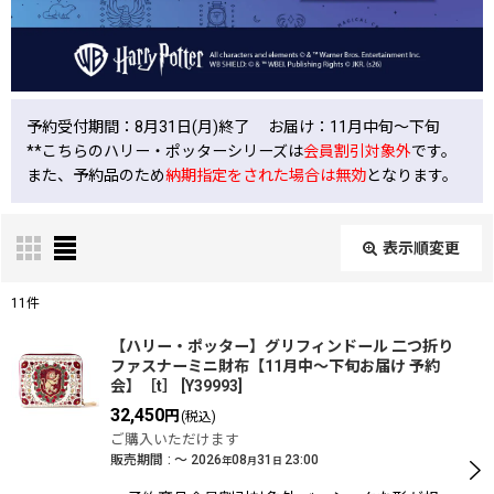
予約受付期間：8月31日(月)終了 お届け：11月中旬〜下旬
**こちらのハリー・ポッターシリーズは
会員割引対象外
です。
また、予約品のため
納期指定をされた場合は無効
となります。
表示順変更
閉じる
11
件
表示数
:
【ハリー・ポッター】グリフィンドール 二つ折り
ファスナーミニ財布【11月中〜下旬お届け 予約
会】［t］
[
Y39993
]
在庫あり
32,450
円
(税込)
ご購入いただけます
並び順
:
販売期間
:
～
2026
08
31
23:00
年
月
日