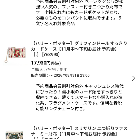
予約商品会員割引対象外 ベーシックな形が根
絞り込む
強い人気の、ファスナー付き二つ折り財布で
す。小銭入れ内にもカードポケットがあり、
必要なものをコンパクトに収納できます。 9
文字名入れ対象商品
【ハリー・ポッター】グリフィンドール すっきり
カードケース【11月中〜下旬お届け 予約会】
［t］
[
Y63993
]
17,930
円
(税込)
ご購入いただけます
販売期間
:
～
2026
08
31
23:00
年
月
日
予約商品会員割引対象外 キャッシュレス時代
にぴったり！最小限のカード類をすっきりと
収納できる、薄くてスマートな小銭入れの進
化系、フラグメントケースです。便利な着脱
可能リングチェーン付き。 …
【ハリー・ポッター】スリザリン 二つ折りファス
ナーミニ財布【11月中〜下旬お届け 予約会】