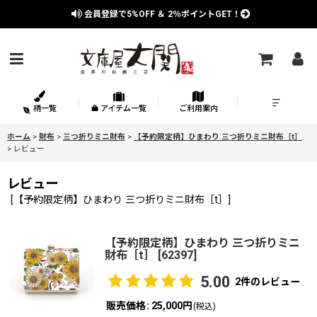
会員登録で
5%OFF
＆
2％
ポイントGET！
柄一覧
アイテム一覧
ご利用案内
ホーム
>
財布
>
三つ折りミニ財布
>
【予約限定柄】ひまわり 三つ折りミニ財布［t］
>
レビュー
レビュー
[
【予約限定柄】ひまわり 三つ折りミニ財布［t］
]
【予約限定柄】ひまわり 三つ折りミニ
財布［t］
[
62397
]
5.00
2
件のレビュー
販売価格
:
25,000円
(税込)