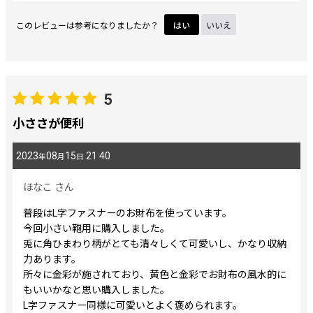
このレビューは参考になりましたか？
はい
いいえ
5
小ささが便利
2023
08
15
21:40
年
月
日
ほなこ
さん
普段はL字ファスナーのお財布を使っています。
今回小さい鞄用に購入しました。
兎に角ひまわり柄がとても清々しくて可愛いし、かなり収納
力あります。
所々に金彩が施されており、黄色と金彩でお財布の風水的に
もいいかなと思い購入しました。
L字ファスナー同様に可愛いとよく褒められます。