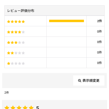
レビュー評価分布
2
件
0
件
0
件
0
件
0
件
表示順変更
閉じる
2
件
レビュー検索
:
5