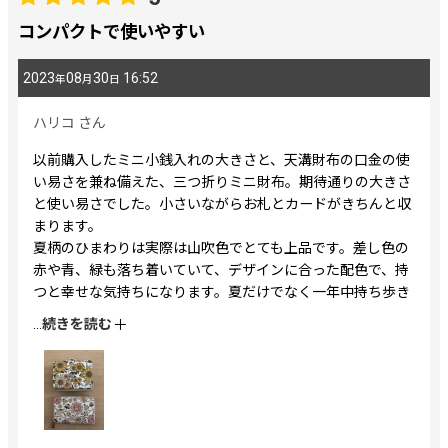
期間
:
コンパクトで使いやすい
2023
08
30
16:52
年
月
日
画像
:
ハリコ
さん
星の数
:
以前購入したミニ小銭入れの大きさと、天溝財布の口金の使
い易さを兼ね備えた、三つ折りミニ財布。期待通りの大きさ
と使い易さでした。小さいながらお札とカードがきちんと収
並び順
:
まります。
夏柄のひまわりは実際は山吹色でとても上品です。差し色の
赤や青、緑も落ち着いていて、デザインに合った配色で、持
絞り込む
つと幸せな気持ちになります。夏だけでなく一年中持ち歩き
たいです。値上がり前に購入して正解でした。
...
続きを読む