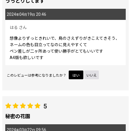
うっとりしてます
2024
04
19
20:46
年
月
日
はる
さん
想像よりずっときれいで、鳥のさえずりがきこえてきそう、
ネームの色も目立ってなのに見えやすくて
ペン差しが二ヶ所あって使い勝手がとてもいいです
A4版も欲しいです
このレビューは参考になりましたか？
はい
いいえ
5
秘密の花園
2024
03
22
09:56
年
月
日