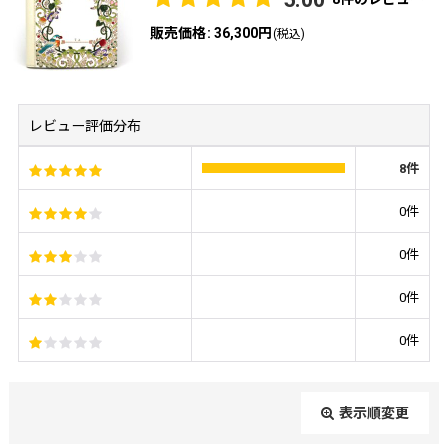
販売価格
:
36,300円
(税込)
レビュー評価分布
8
件
0
件
0
件
0
件
0
件
表示順変更
閉じる