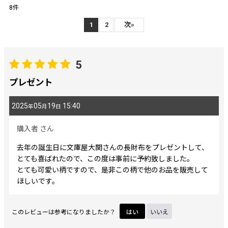
8
件
レビュー検索
:
1
2
次
»
期間
:
5
プレゼント
画像
:
2025
05
19
15:40
年
月
日
星の数
:
購入者
さん
去年の誕生日に文庫屋大関さんの長財布をプレゼントして、
並び順
:
とても喜ばれたので、この度は事前に予約致しました。
とても可愛い柄ですので、是非この柄で他のお品を販売して
絞り込む
ほしいです。
このレビューは参考になりましたか？
はい
いいえ