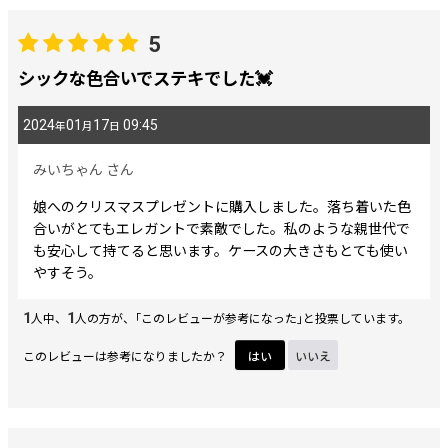
5
シックな色合いでステキでした💓
2024
01
17
09:45
年
月
日
みいちゃん
さん
娘へのクリスマスプレゼントに購入しました。落ち着いた色
合いがとてもエレガントで素敵でした。私のような親世代で
も安心して持てると思います。ケースの大きさもとても使い
やすそう。
1
1
人中、
人の方が、｢このレビューが参考になった｣と投票しています。
このレビューは参考になりましたか？
はい
いいえ