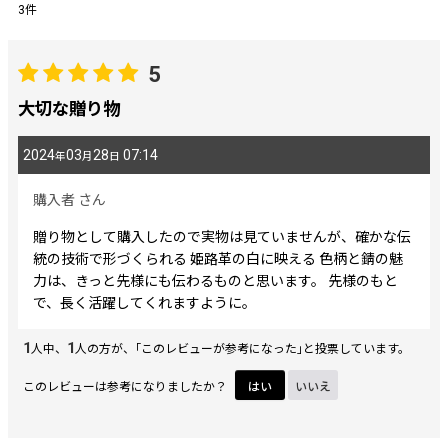
3
件
レビュー検索
:
5
期間
:
大切な贈り物
2024
03
28
07:14
年
月
日
画像
:
購入者
さん
星の数
:
贈り物として購入したので実物は見ていませんが、確かな伝
統の技術で形づくられる 姫路革の白に映える 色柄と錆の魅
力は、きっと先様にも伝わるものと思います。 先様のもと
並び順
:
で、長く活躍してくれますように。
1
1
人中、
人の方が、｢このレビューが参考になった｣と投票しています。
絞り込む
このレビューは参考になりましたか？
はい
いいえ