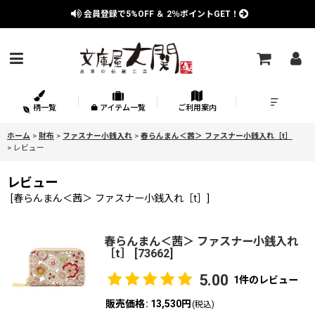
会員登録で
5%OFF
＆
2％
ポイントGET！
柄一覧
アイテム一覧
ご利用案内
ホーム
>
財布
>
ファスナー小銭入れ
>
春らんまん＜茜＞ ファスナー小銭入れ［t］
>
レビュー
レビュー
[
春らんまん＜茜＞ ファスナー小銭入れ［t］
]
春らんまん＜茜＞ ファスナー小銭入れ
［t］
[
73662
]
5.00
1
件のレビュー
販売価格
:
13,530円
(税込)