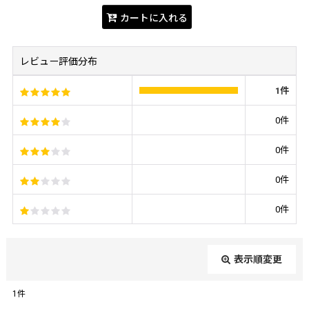
カートに入れる
レビュー評価分布
1
件
0
件
0
件
0
件
0
件
表示順変更
閉じる
1
件