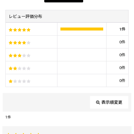
レビュー評価分布
1
件
0
件
0
件
0
件
0
件
表示順変更
閉じる
1
件
レビュー検索
: