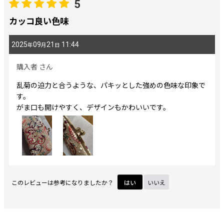
5
期間
:
カッコ良い色味
2025
09
21
11:44
年
月
日
画像
:
購入者
さん
星の数
:
乱菊の迫力と合うような、パキッとした強めの色味な印象で
す。
がま口も開けやすく、デザインもかわいいです。
並び順
:
絞り込む
このレビューは参考になりましたか？
はい
いいえ