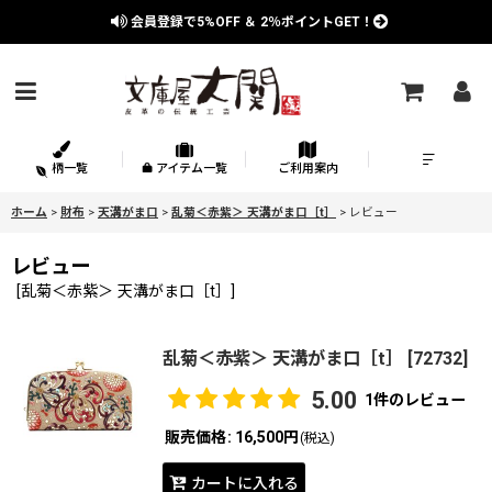
会員登録で
5%OFF
＆
2％
ポイントGET！
柄一覧
アイテム一覧
ご利用案内
ホーム
>
財布
>
天溝がま口
>
乱菊＜赤紫＞ 天溝がま口［t］
>
レビュー
レビュー
[
乱菊＜赤紫＞ 天溝がま口［t］
]
乱菊＜赤紫＞ 天溝がま口［t］
[
72732
]
5.00
1
件のレビュー
販売価格
:
16,500円
(税込)
カートに入れる