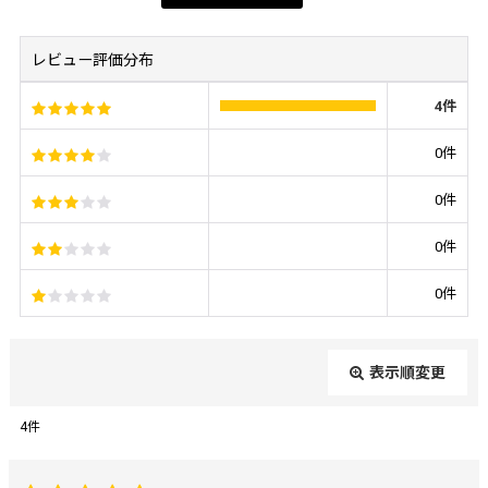
レビュー評価分布
4
件
0
件
0
件
0
件
0
件
表示順変更
閉じる
4
件
レビュー検索
: