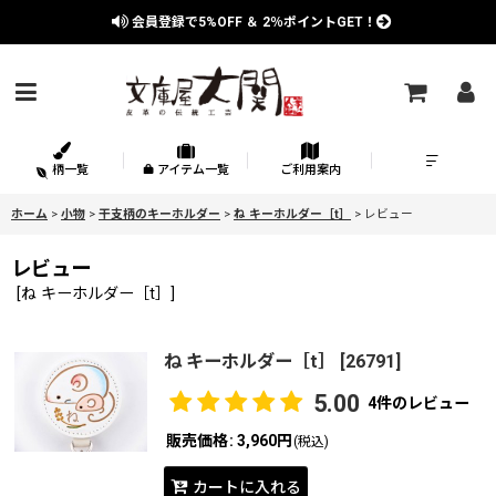
会員登録で
5%OFF
＆
2％
ポイントGET！
柄一覧
アイテム一覧
ご利用案内
ホーム
>
小物
>
干支柄のキーホルダー
>
ね キーホルダー［t］
>
レビュー
レビュー
[
ね キーホルダー［t］
]
ね キーホルダー［t］
[
26791
]
5.00
4
件のレビュー
販売価格
:
3,960円
(税込)
カートに入れる