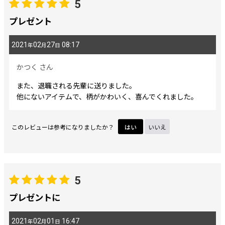
5
期間
:
プレゼント
2021
02
27
08:17
年
月
日
画像
:
かつく
さん
星の数
:
また、退職される先輩に送りました。
他にないアイテムで、柄がかわいく、喜んでくれました。
並び順
:
このレビューは参考になりましたか？
はい
いいえ
絞り込む
5
プレゼントに
2021
02
01
16:47
年
月
日