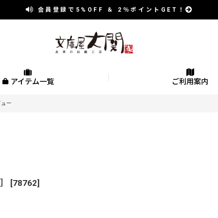
会員登録で
5%OFF
＆
2％
ポイントGET！
アイテム一覧
ご利用案内
ビュー
t］
[
78762
]