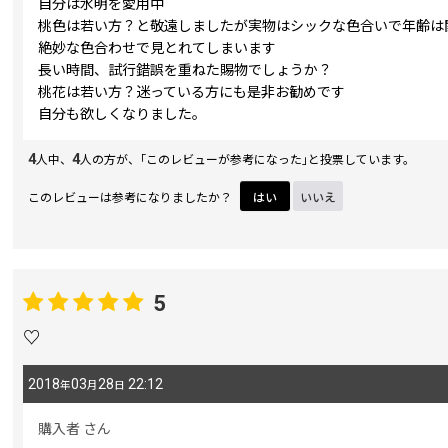
自分は水明を愛用中
桃色は若い方？と敬遠しましたが実物はシックな色合いで年齢は
絶妙な色合わせで見とれてしまいます
長い時間、試行錯誤を重ねた賜物でしょうか？
桃花は若い方？迷っている方にも是非お勧めです
自分も欲しくなりました。
4
4
人中、
人の方が、｢このレビューが参考になった｣と投票しています。
このレビューは参考になりましたか？
はい
いいえ
5
♡
2018
03
28
22:12
年
月
日
購入者
さん