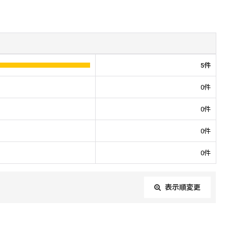
5
件
0
件
0
件
0
件
0
件
表示順変更
閉じる