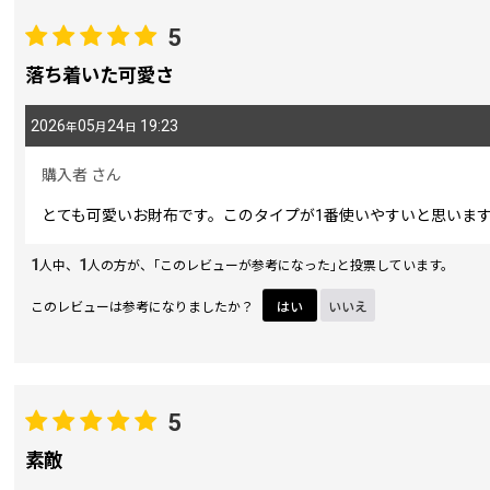
5
期間
:
落ち着いた可愛さ
2026
05
24
19:23
年
月
日
画像
:
購入者
さん
星の数
:
とても可愛いお財布です。このタイプが1番使いやすいと思いま
1
1
人中、
人の方が、｢このレビューが参考になった｣と投票しています。
並び順
:
このレビューは参考になりましたか？
はい
いいえ
5
素敵