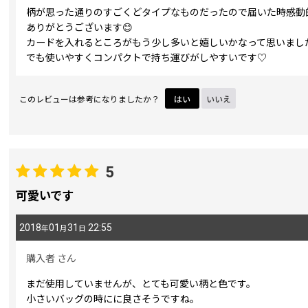
柄が思った通りのすごくどタイプなものだったので届いた時感動
ありがとうございます😊
カードを入れるところがもう少し多いと嬉しいかなって思いまし
でも使いやすくコンパクトで持ち運びがしやすいです♡
このレビューは参考になりましたか？
はい
いいえ
5
可愛いです
2018
01
31
22:55
年
月
日
購入者
さん
まだ使用していませんが、とても可愛い柄と色です。
小さいバッグの時にに良さそうですね。