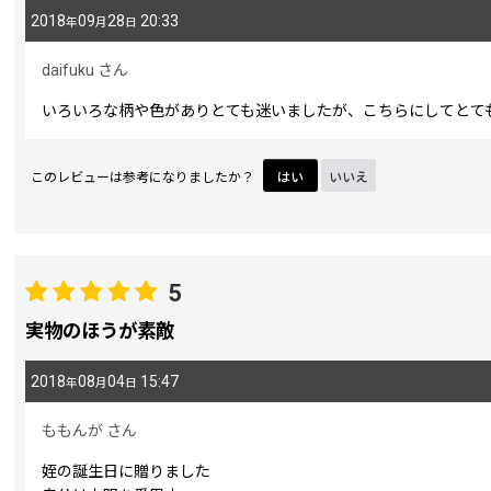
2018
09
28
20:33
年
月
日
daifuku
さん
いろいろな柄や色がありとても迷いましたが、こちらにしてとて
このレビューは参考になりましたか？
はい
いいえ
5
実物のほうが素敵
2018
08
04
15:47
年
月
日
ももんが
さん
姪の誕生日に贈りました