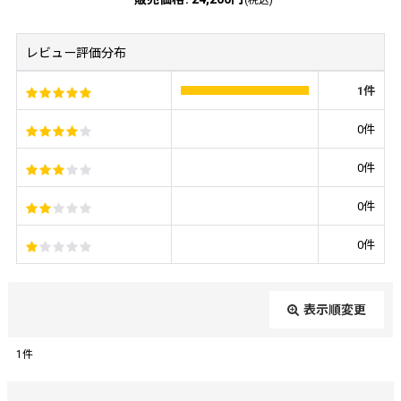
(税込)
レビュー評価分布
1
件
0
件
0
件
0
件
0
件
表示順変更
閉じる
1
件
レビュー検索
: