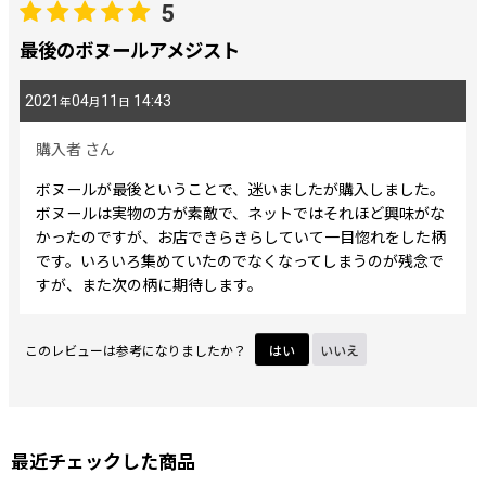
5
期間
:
最後のボヌールアメジスト
2021
04
11
14:43
年
月
日
画像
:
購入者
さん
星の数
:
ボヌールが最後ということで、迷いましたが購入しました。
ボヌールは実物の方が素敵で、ネットではそれほど興味がな
かったのですが、お店できらきらしていて一目惚れをした柄
並び順
:
です。いろいろ集めていたのでなくなってしまうのが残念で
すが、また次の柄に期待します。
絞り込む
このレビューは参考になりましたか？
はい
いいえ
最近チェックした商品