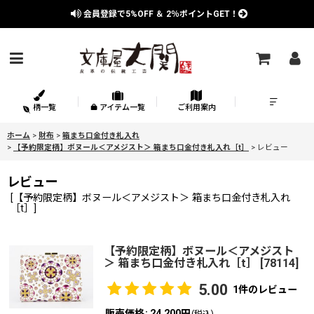
会員登録で
5%OFF
＆
2％
ポイントGET！
柄一覧
アイテム一覧
ご利用案内
ホーム
>
財布
>
箱まち口金付き札入れ
>
【予約限定柄】ボヌール＜アメジスト＞ 箱まち口金付き札入れ［t］
>
レビュー
レビュー
[
【予約限定柄】ボヌール＜アメジスト＞ 箱まち口金付き札入れ
［t］
]
【予約限定柄】ボヌール＜アメジスト
＞ 箱まち口金付き札入れ［t］
[
78114
]
5.00
1
件のレビュー
販売価格
:
24,200円