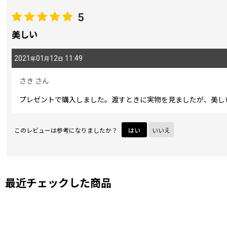
5
期間
:
美しい
2021
01
12
11:49
年
月
日
画像
:
さき
さん
星の数
:
プレゼントで購入しました。渡すときに実物を見ましたが、美し
並び順
:
このレビューは参考になりましたか？
はい
いいえ
最近チェックした商品