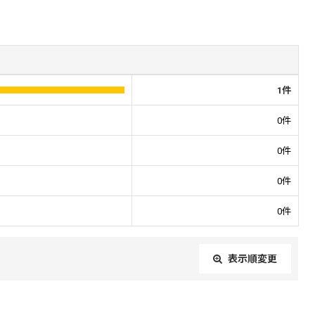
1
件
0
件
0
件
0
件
0
件
表示順変更
閉じる