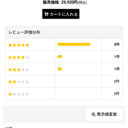
販売価格
:
29,920円
(税込)
カートに入れる
レビュー評価分布
8
件
1
件
1
件
0
件
0
件
表示順変更
閉じる