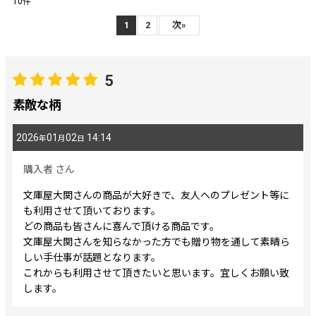
10
件
レビュー検索
:
1
2
次
»
期間
:
5
素敵な柄
画像
:
2026
01
02
14:14
年
月
日
星の数
:
購入者
さん
文庫屋大関さんの商品が大好きで、友人へのプレゼント等に
並び順
:
も利用させて頂いております。
どの商品も皆さんに喜んで頂ける商品です。
絞り込む
文庫屋大関さんを知らなかった方でも贈り物を通して素晴ら
しい手仕事が話題となります。
これからも利用させて頂きたいと思います。宜しくお願い致
します。