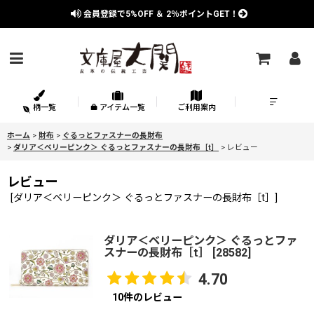
会員登録で
5%OFF
＆
2％
ポイントGET！
柄一覧
アイテム一覧
ご利用案内
ホーム
>
財布
>
ぐるっとファスナーの長財布
>
ダリア＜ベリーピンク＞ ぐるっとファスナーの長財布［t］
>
レビュー
レビュー
[
ダリア＜ベリーピンク＞ ぐるっとファスナーの長財布［t］
]
ダリア＜ベリーピンク＞ ぐるっとファ
スナーの長財布［t］
[
28582
]
4.70
10
件のレビュー