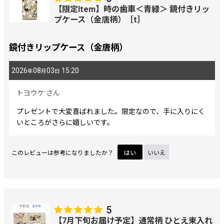
【限定Item】時の歯車＜青緑＞ 鏡付きリッ
プケース（金唐柄）［t］
鏡付きリップケース（金唐柄）
2026
08
03
15:20
年
月
日
トヨウケ
さん
プレゼントで大変喜ばれました。限定なので、手に入りにく
いところがさらに嬉しいです。
このレビューは参考になりましたか？
はい
いいえ
5
【7月下旬お届け予定】通常柄 ひとえ束入れ