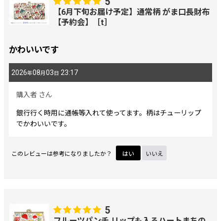
5
【6月下旬お届け予定】通常柄 がま口長財布
画像
:
【予約会】［t］
かわいいです
星の数
:
2026
08
03
23:17
年
月
日
並び順
:
購入者
さん
絞り込む
銀行行く時用に通帳等入れて使ってます。柄はチューリップ
でかわいいです。
このレビューは参考になりましたか？
はい
いいえ
5
フルーツパンチ リップも入るハートまちの