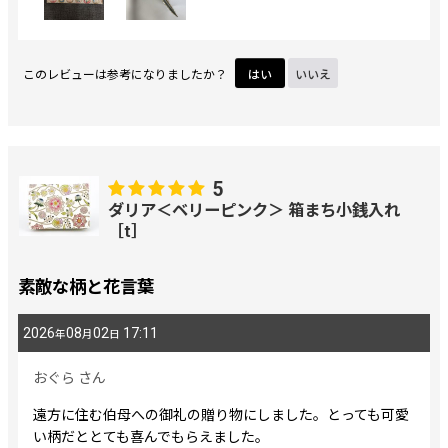
このレビューは参考になりましたか？
はい
いいえ
5
ダリア＜ベリーピンク＞ 箱まち小銭入れ
［t］
素敵な柄と花言葉
2026
08
02
17:11
年
月
日
おぐら
さん
遠方に住む伯母への御礼の贈り物にしました。とっても可愛
い柄だととても喜んでもらえました。