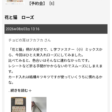
【予約会】［t］
花と猫 ローズ
2026
08
03
13:16
年
月
日
チョビの耳はフカフカ
さん
「花と猫」柄が大好きで、Ｌ字ファスナー（小）ミックスか
ら、今回はひとえ束入れローズにしてみました。
比べてみると、色合いはそんなに違わなかったです。
レシートなど折る手間がかからないのでスムーズにしまえま
す。
カード入れは結構キツキツですが使っていくうちに慣れるか
な。
とにかく嵩張らないのが良いです。
...
続きを読む
お札10枚、カード5枚入れてますが、ペタンコです！！