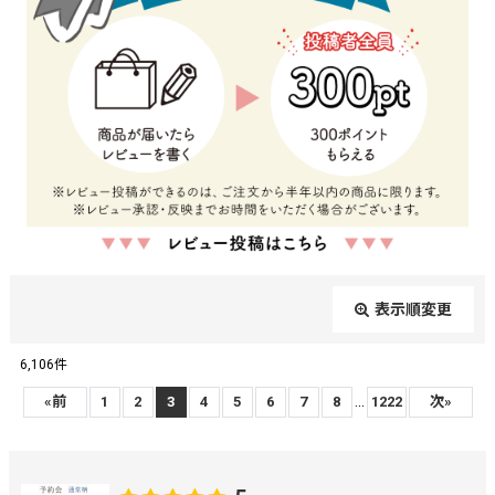
表示順変更
閉じる
6,106
件
レビュー検索
:
...
«
前
1
2
3
4
5
6
7
8
1222
次
»
期間
: