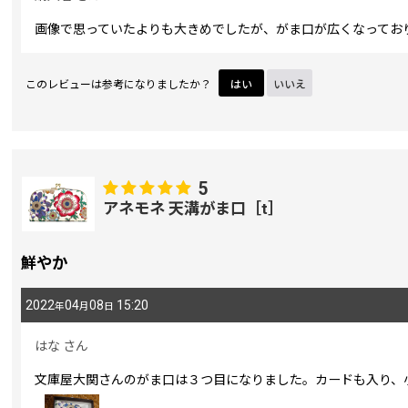
画像で思っていたよりも大きめでしたが、がま口が広くなってお
このレビューは参考になりましたか？
はい
いいえ
5
アネモネ 天溝がま口［t］
鮮やか
2022
04
08
15:20
年
月
日
はな
さん
文庫屋大関さんのがま口は３つ目になりました。カードも入り、