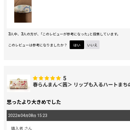
3
3
人中、
人の方が、｢このレビューが参考になった｣と投票しています。
このレビューは参考になりましたか？
はい
いいえ
5
春らんまん＜茜＞ リップも入るハートまち
思ったより大きめでした
2022
04
08
15:23
年
月
日
購入者
さん