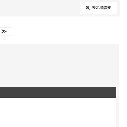
表示順変更
閉じる
次
»