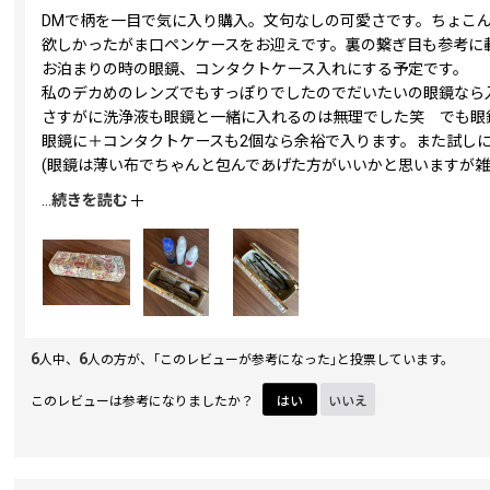
DMで柄を一目で気に入り購入。文句なしの可愛さです。ちょこ
欲しかったがま口ペンケースをお迎えです。裏の繋ぎ目も参考に
お泊まりの時の眼鏡、コンタクトケース入れにする予定です。
私のデカめのレンズでもすっぽりでしたのでだいたいの眼鏡なら
さすがに洗浄液も眼鏡と一緒に入れるのは無理でした笑 でも眼
眼鏡に＋コンタクトケースも2個なら余裕で入ります。また試し
(眼鏡は薄い布でちゃんと包んであげた方がいいかと思いますが雑
どなたかの参考になれば…！
...
続きを読む
6
6
人中、
人の方が、｢このレビューが参考になった｣と投票しています。
このレビューは参考になりましたか？
はい
いいえ