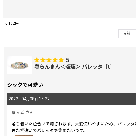
6,102
件
レビュー検索
:
«
前
期間
:
5
春らんまん＜瑠璃＞ バレッタ［t］
画像
:
シックで可愛い
星の数
:
2022
04
08
15:27
年
月
日
並び順
:
購入者
さん
落ち着いた色合いで癒されます。大変使いやすいため、バレッタ
また柄違いでバレッタを集めたいです。