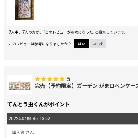
7
7
人中、
人の方が、｢このレビューが参考になった｣と投票しています。
このレビューは参考になりましたか？
はい
いいえ
5
完売【予約限定】ガーデン がま口ペンケー
てんとう虫くんがポイント
2022
04
08
13:52
年
月
日
購入者
さん