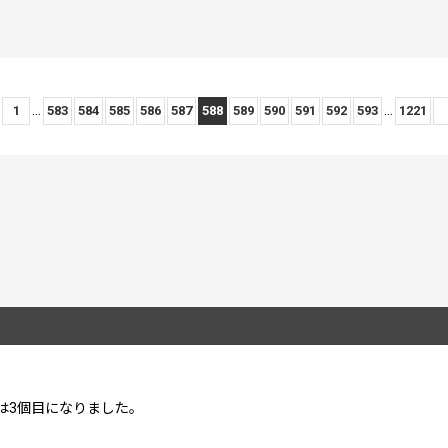
...
...
1
583
584
585
586
587
588
589
590
591
592
593
1221
は3個目になりました。
絞り込む