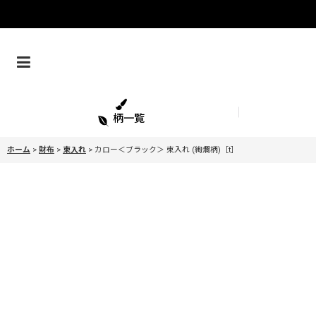
柄一覧
ホーム
>
財布
>
束入れ
>
カロー＜ブラック＞ 束入れ (絢爛柄)［t］