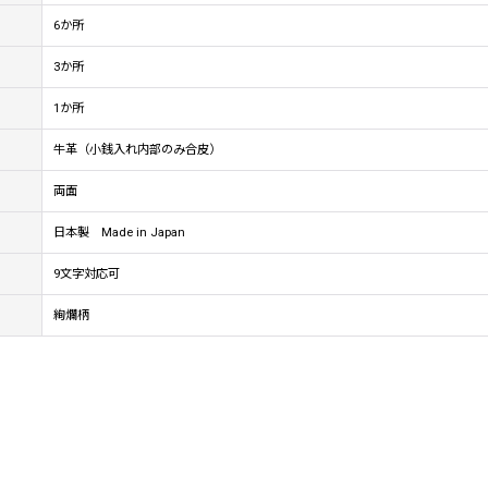
6か所
3か所
1か所
牛革（小銭入れ内部のみ合皮）
両面
日本製 Made in Japan
9文字対応可
絢爛柄