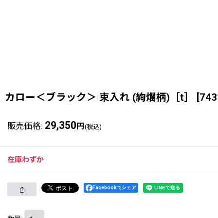
カロー＜ブラック＞ 束入れ (絢爛柄)［t］
[
743
29,350
販売価格
:
円
(税込)
在庫わずか
Facebookでシェア