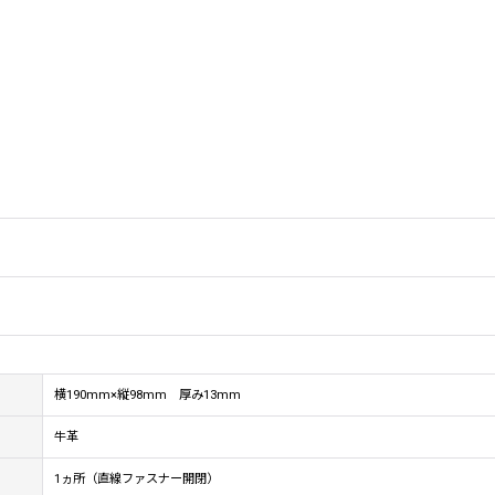
横190mm×縦98mm 厚み13mm
牛革
1ヵ所（直線ファスナー開閉）