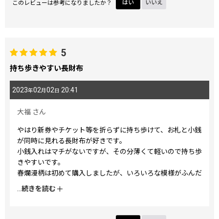
このレビューは参考になりましたか？
はい
いいえ
5
持ち歩きやすい長財布
2023
02
02
20:41
年
月
日
大福
さん
やはり新券やチケット等を折らずに持ち歩けて、お札と小銭
が同時に見れる長財布が好きです。
小銭入れはマチがないですが、その分薄くて軽いので持ち歩
きやすいです。
春爛漫柄は初めて購入しましたが、いろいろな模様がふんだ
んに描かれていて見ていて飽きません。
...
続きを読む