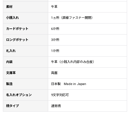
素材
牛革
小銭入れ
1ヵ所（直線ファスナー開閉）
カードポケット
6か所
ロングポケット
3か所
札入れ
1か所
内装
牛革（小銭入れ内部のみ合皮）
文庫革
両面
製造
日本製 Made in Japan
名入れオプション
9文字対応可
柄タイプ
通常柄