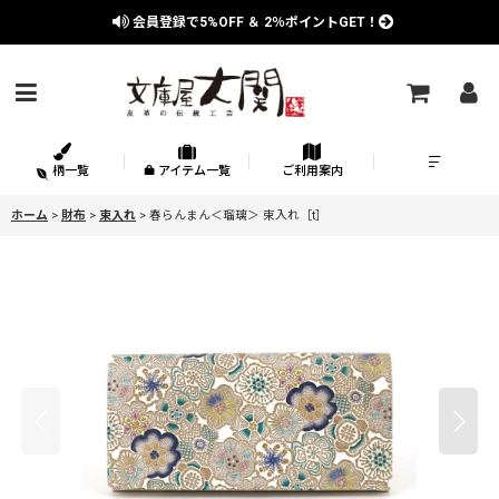
会員登録で
5%OFF
＆
2％
ポイントGET！
柄一覧
アイテム一覧
ご利用案内
ホーム
>
財布
>
束入れ
>
春らんまん＜瑠璃＞ 束入れ［t］