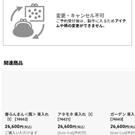
変更・キャンセル不可
ご予約受付後は、製作に入るため
アイテ
ムや柄の変更ができません
。
関連商品
春らんまん＜茜＞ 束入れ
アネモネ 束入れ［t］
ガーデン 束入
［t］
[
74662
]
[
74421
]
[
74663
]
26,600
26,600
26,600
円
円
円
(税込)
(税込)
(税
ご購入いただけます
[Sold Out][予約可]
[Sold Out][予