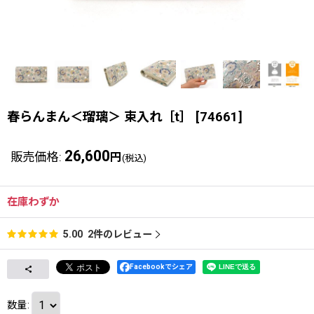
春らんまん＜瑠璃＞ 束入れ［t］
[
74661
]
26,600
販売価格
:
円
(税込)
在庫わずか
2
件のレビュー
5.00
Facebookでシェア
数量
: