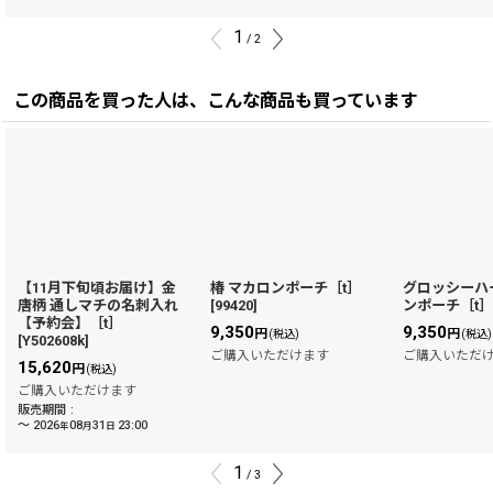
1
/
2
この商品を買った人は、こんな商品も買っています
【11月下旬頃お届け】金
椿 マカロンポーチ［t］
グロッシーハ
唐柄 通しマチの名刺入れ
[
99420
]
ンポーチ［t
【予約会】［t］
9,350
9,350
円
円
(税込)
(税込)
[
Y502608k
]
ご購入いただけます
ご購入いただ
15,620
円
(税込)
ご購入いただけます
販売期間
:
～
2026
08
31
23:00
年
月
日
1
/
3