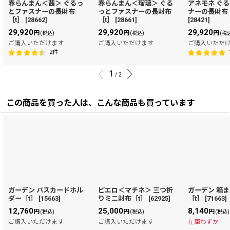
春らんまん＜茜＞ ぐるっ
春らんまん＜瑠璃＞ ぐる
アネモネ ぐ
とファスナーの長財布
っとファスナーの長財布
ナーの長財布
［t］
[
28662
]
［t］
[
28661
]
[
28421
]
29,920
29,920
29,920
円
円
円
(税込)
(税込)
(税
ご購入いただけます
ご購入いただけます
ご購入いただ
2
件
1
/
2
この商品を買った人は、こんな商品も買っています
ガーデン パスカードホル
ピエロ＜マチネ＞ 三つ折
ガーデン 箱
ダー［t］
[
15663
]
りミニ財布［t］
[
62925
]
［t］
[
71663
]
12,760
25,000
8,140
円
円
円
(税込)
(税込)
(税込)
ご購入いただけます
ご購入いただけます
在庫わずか