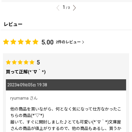
1
/
3
レビュー
5.00
2
件のレビュー
5
買って正解(*´∇｀*)
2023
09
05
19:38
年
月
日
ryumama
さん
他の商品を買いながら、何となく気になって仕方なかったこ
ちらの商品(*'▽'*)
届いて、すぐに開封しました♪とても可愛い(*´∇｀*)文庫屋
さんの商品が値上がりするので、他の商品もあるし、買うか