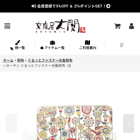
会員登録で
5%OFF
＆
2％
ポイントGET！
柄一覧
アイテム一覧
ご利用案内
ホーム
>
財布
>
ぐるっとファスナーの長財布
>
ガーデン ぐるっとファスナーの長財布［t］