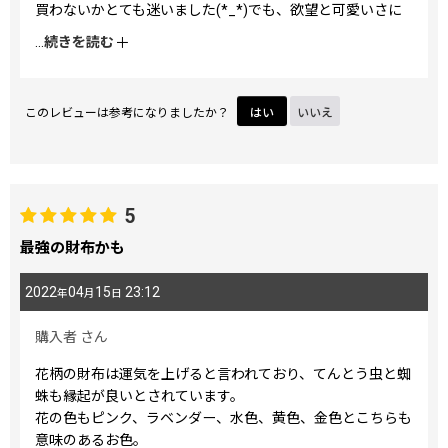
買わないかとても迷いました(*_*)でも、欲望と可愛いさに
勝てず、とうとうポチっとしてしまいました。でも、買って
...
続きを読む
正解(*´∇｀*)オススメです♪
このレビューは参考になりましたか？
はい
いいえ
5
最強の財布かも
2022
04
15
23:12
年
月
日
購入者
さん
花柄の財布は運気を上げると言われており、てんとう虫と蜘
蛛も縁起が良いとされています。
花の色もピンク、ラベンダー、水色、黄色、金色とこちらも
意味のあるお色。