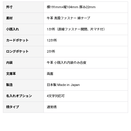
外寸
横191mm×縦104mm 厚み22mm
素材
牛革 真鍮ファスナー 綿テープ
小銭入れ
1か所（直線ファスナー開閉、片マチ付）
カードポケット
12か所
ロングポケット
2か所
内装
牛革 小銭入れ内装のみ合皮
文庫革
両面
製造
日本製 Made in Japan
名入れオプション
4文字対応可
柄タイプ
通常柄