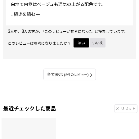
白地で内側はベージュも運気の上がる配色です。
あれもこれもと詰め込んだとっても欲張りな柄です！なのに
...
続きを読む
可愛い！
デザイナーさんありがとうございます。見るたびに気分も上
3
3
がってHAPPYになります。
人中、
人の方が、｢このレビューが参考になった｣と投票しています。
このレビューは参考になりましたか？
はい
いいえ
全て表示
(2件のレビュー)
最近チェックした商品
リセット