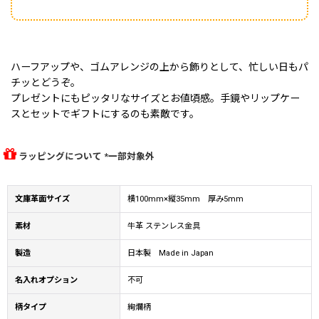
ハーフアップや、ゴムアレンジの上から飾りとして、忙しい日もパ
チッとどうぞ。
プレゼントにもピッタリなサイズとお値頃感。手鏡やリップケー
スとセットでギフトにするのも素敵です。
ラッピングについて *一部対象外
文庫革面サイズ
横100mm×縦35mm 厚み5mm
素材
牛革 ステンレス金具
製造
日本製 Made in Japan
名入れオプション
不可
柄タイプ
絢爛柄