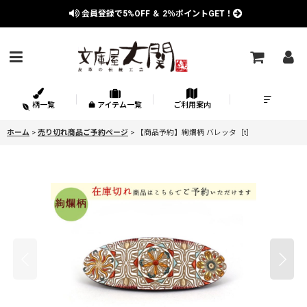
会員登録で
5%OFF
＆
2％
ポイントGET！
柄一覧
アイテム一覧
ご利用案内
ホーム
>
売り切れ商品ご予約ページ
>
【商品予約】絢爛柄 バレッタ［t］