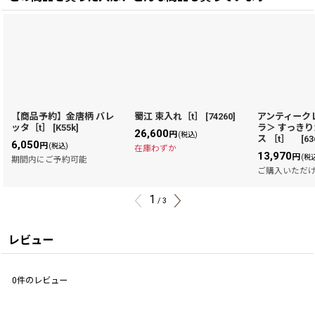
【商品予約】金唐柄 バレ
蜀江 束入れ［t］
[
74260
]
アンティーク
ッタ［t］
[
K55k
]
ラ＞ すっき
26,600
円
(税込)
ス ［t］
[
63
6,050
円
(税込)
在庫わずか
13,970
円
(税
期間内にご予約可能
ご購入いただ
1
/
3
レビュー
0
件のレビュー