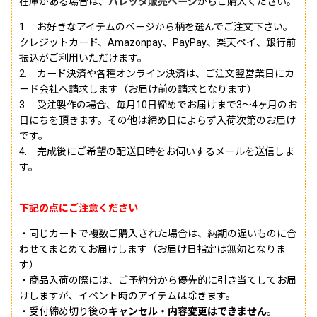
在庫がある場合は、
バレッタ販売ページ
からご購入ください。
1. お好きなアイテムのページから柄を選んでご注文下さい。
クレジットカード、Amazonpay、PayPay、楽天ペイ、銀行前
振込がご利用いただけます。
2. カード決済や各種オンライン決済は、ご注文翌営業日にカ
ード会社へ請求します（お届け前の請求となります）
3. 受注製作の場合、毎月10日締めでお届けまで3〜4ヶ月のお
日にちを頂きます。その他は締め日によらず入荷次第のお届け
です。
4. 完成後にご希望の配送日時をお伺いするメールを送信しま
す。
下記の点にご注意ください
・同じカートで複数ご購入された場合は、納期の遅いものに合
わせてまとめてお届けします（お届け日指定は無効となりま
す）
・商品入荷の際には、ご予約分から優先的に引き当てしてお届
けしますが、イベント時のアイテムは除きます。
・受付締め切り後の
キャンセル・内容変更はできません
。