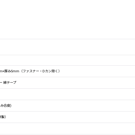
5mm×厚み5mm（ファスナー・Dカン除く）
ー 綿テープ
のみ合皮)
鉄製）