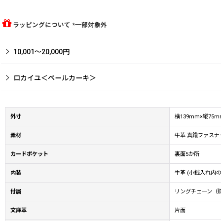
ラッピングについて *一部対象外
10,001〜20,000円
ロカイユ＜ペールカーキ＞
外寸
横139mm×縦7
素材
牛革 真鍮ファスナ
カードポケット
裏面5か所
内装
牛革 (小銭入れ内
付属
リングチェーン（
文庫革
片面