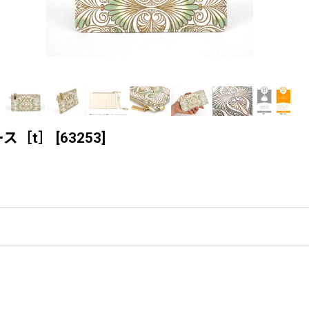
ス［t］
[
63253
]