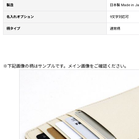
製造
日本製 Made in Ja
名入れオプション
9文字対応可
柄タイプ
通常柄
※下記画像の柄はサンプルです。メイン画像をご確認ください。