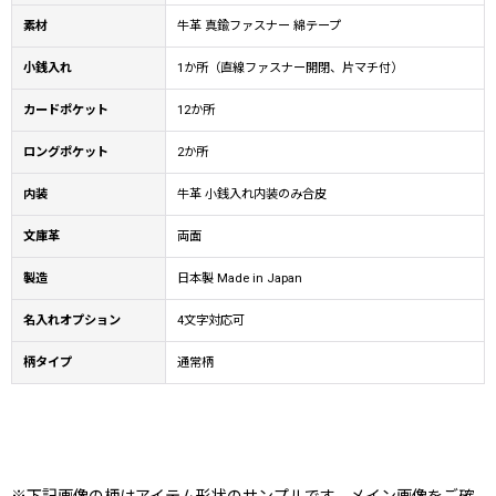
素材
牛革 真鍮ファスナー 綿テープ
小銭入れ
1か所（直線ファスナー開閉、片マチ付）
カードポケット
12か所
ロングポケット
2か所
内装
牛革 小銭入れ内装のみ合皮
文庫革
両面
製造
日本製 Made in Japan
名入れオプション
4文字対応可
柄タイプ
通常柄