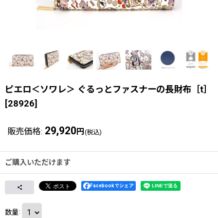
ピエロ＜ソワレ＞ ぐるっとファスナーの長財布［t］
[
28926
]
29,920
販売価格
:
円
(税込)
ご購入いただけます
Facebookでシェア
数量
: