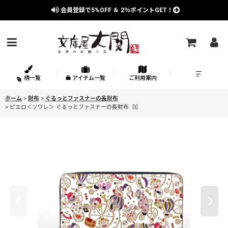
会員登録で
5%OFF
＆
2％
ポイントGET！
柄一覧
アイテム一覧
ご利用案内
ホーム
>
財布
>
ぐるっとファスナーの長財布
>
ピエロ＜ソワレ＞ ぐるっとファスナーの長財布［t］