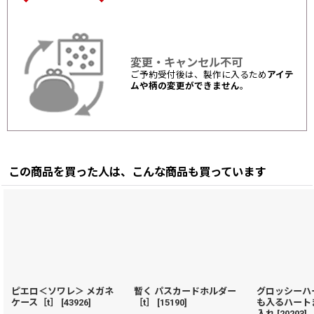
変更・キャンセル不可
ご予約受付後は、製作に入るため
アイテ
ムや柄の変更ができません
。
この商品を買った人は、こんな商品も買っています
ピエロ＜ソワレ＞ メガネ
暫く パスカードホルダー
グロッシーハ
ケース［t］
[
43926
]
［t］
[
15190
]
も入るハート
入れ
[
20203
]