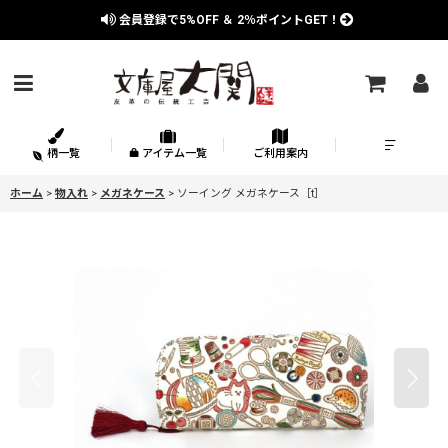
会員登録で
5%OFF
＆
2％
ポイントGET！
柄一覧
アイテム一覧
ご利用案内
ホーム
>
物入れ
>
メガネケース
>
ソーイング メガネケース［t］