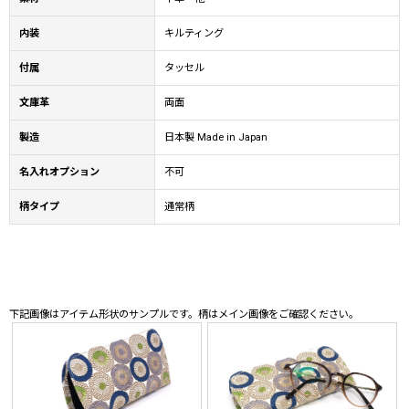
内装
キルティング
付属
タッセル
文庫革
両面
製造
日本製 Made in Japan
名入れオプション
不可
柄タイプ
通常柄
下記画像はアイテム形状のサンプルです。柄はメイン画像をご確認ください。