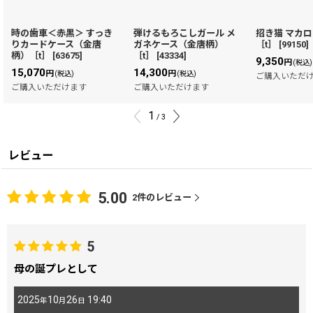
時の歯車＜赤黒＞ すっき
弾けるもろこしガール メ
招き猫 マカ
りカードケース（金唐
ガネケース（金唐柄）
［t］
[
99150
]
柄）［t］
[
63675
]
［t］
[
43334
]
9,350
円
(税込)
15,070
14,300
円
円
(税込)
(税込)
ご購入いただ
ご購入いただけます
ご購入いただけます
1
/
3
レビュー
5.00
2
件のレビュー
5
母の誕プレとして
2025
10
26
19:40
年
月
日