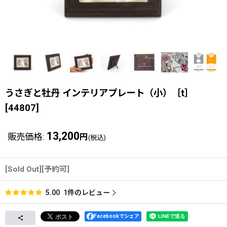
うさぎと牡丹 インテリアプレート（小）［t］
[
44807
]
13,200
販売価格
:
円
(税込)
[Sold Out][予約可]
1
件のレビュー
5.00
Facebookでシェア