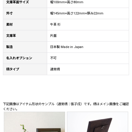
文庫革面サイズ
幅100mm×高さ80mm
外寸
幅145mm×高さ122mm×厚み22mm
素材
牛革 杉
文庫革
片面
製造
日本製 Made in Japan
名入れオプション
不可
柄タイプ
通常柄
下記画像はアイテム形状のサンプル（通常柄：張子戌）です。柄はメイン画像をご確認
ください。