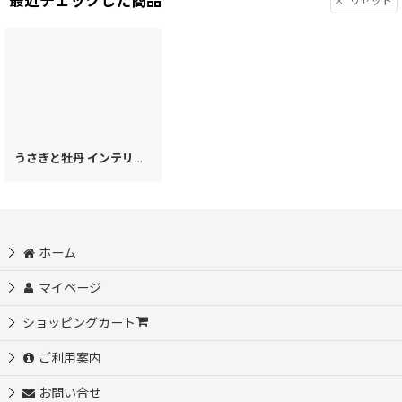
最近チェックした商品
リセット
うさぎと牡丹 インテリアプレート（小）［t］
[
44807
]
ホーム
マイページ
ショッピングカート
ご利用案内
お問い合せ