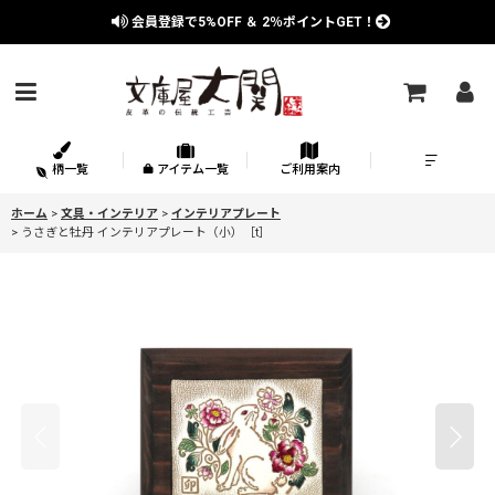
会員登録で
5%OFF
＆
2％
ポイントGET！
柄一覧
アイテム一覧
ご利用案内
ホーム
>
文具・インテリア
>
インテリアプレート
>
うさぎと牡丹 インテリアプレート（小）［t］