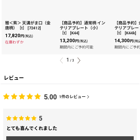
雅＜紫＞ 天溝がま口（金
【商品予約】通常柄 イン
【商品予約】
唐柄）［t］
[
72412
]
テリアプレート（小）
テリアプレー
［t］
[
K44
]
［t］
[
K44k
]
17,820
円
(税込)
13,200
14,300
円
円
(税込)
(税
在庫わずか
期間内にご予約可能
期間内にご予
1
/
3
レビュー
5.00
1
件のレビュー
5
とても喜んでくれました