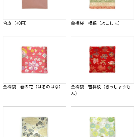
合皮（+0円）
金襴袋 横縞（よこしま）
金襴袋 春の花（はるのはな）
金襴袋 吉祥紋（きっしょうも
ん）