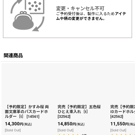
変更・キャンセル不可
ご予約受付後は、製作に入るため
アイテ
ムや柄の変更ができません
。
関連商品
【予約限定】かすみ桜 両
完売【予約限定】五色桜
完売【予約限
面文庫革のパスカードホ
ひとえ束入れ［t］
IDカードホル
ルダー［t］
[
14561
]
[
32562
]
[
42562
]
14,300
14,850
11,550
円
円
円
(税込)
(税込)
(税
[Sold Out]
[Sold Out]
[Sold Out]