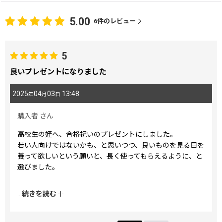
5.00
6
件のレビュー
5
良いプレゼントになりました
2025
04
03
13:48
年
月
日
購入者
さん
高校生の姪へ、合格祝いのプレゼントにしました。
若い人向けではないかも、と思いつつ、良いものを見る目を
養って欲しいという願いと、長く使ってもらえるように、と
選びました。
軽くて持ち運びに便利です。
...
続きを読む
鏡の柄に合う、素敵な柄の布のケースを、オプションで選び
ました。
本人も喜んでいたので、ホッとしました。