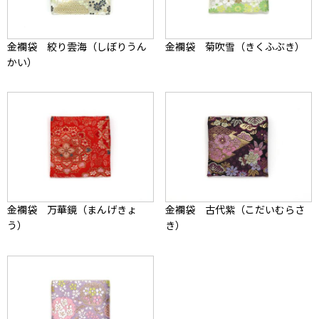
金襴袋 絞り雲海（しぼりうん
金襴袋 菊吹雪（きくふぶき）
かい）
金襴袋 万華鏡（まんげきょ
金襴袋 古代紫（こだいむらさ
う）
き）