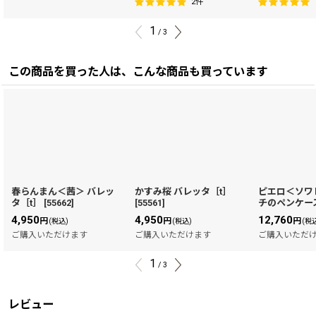
2
件
1
/
3
この商品を買った人は、こんな商品も買っています
春らんまん＜茜＞ バレッ
かすみ桜 バレッタ［t］
ピエロ＜ソワ
タ［t］
[
55662
]
[
55561
]
チのペンケー
4,950
4,950
12,760
円
円
円
(税込)
(税込)
(税
ご購入いただけます
ご購入いただけます
ご購入いただ
1
/
3
レビュー