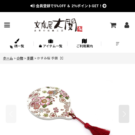
会員登録で
5%OFF
＆
2％
ポイントGET！
柄一覧
アイテム一覧
ご利用案内
ホーム
>
小物
>
手鏡
>
かすみ桜 手鏡［t］