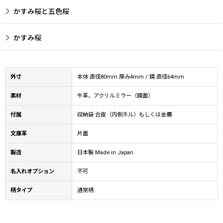
かすみ桜と五色桜
かすみ桜
外寸
本体 直径80mm 厚み4mm / 鏡 直径64mm
素材
牛革、アクリルミラー（鏡面）
付属
収納袋 合皮（内側ネル）もしくは金襴
文庫革
片面
製造
日本製 Made in Japan
名入れオプション
不可
柄タイプ
通常柄