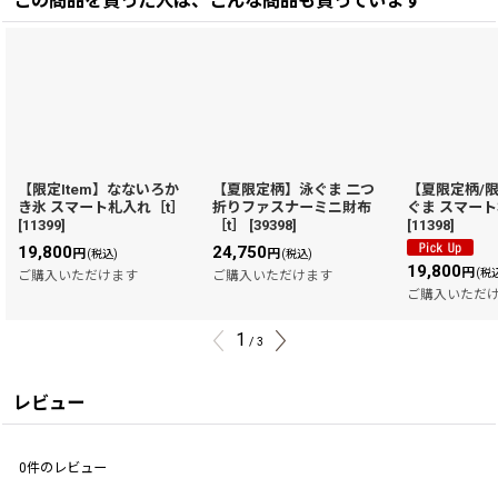
この商品を買った人は、こんな商品も買っています
【限定Item】なないろか
【夏限定柄】泳ぐま 二つ
【夏限定柄/限
き氷 スマート札入れ［t］
折りファスナーミニ財布
ぐま スマート
[
11399
]
［t］
[
39398
]
[
11398
]
19,800
24,750
円
円
(税込)
(税込)
19,800
円
(税
ご購入いただけます
ご購入いただけます
ご購入いただ
1
/
3
レビュー
0
件のレビュー