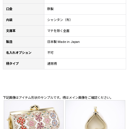
口金
鉄製
内装
シャンタン（布）
文庫革
マチを除く全面
製造
日本製 Made in Japan
名入れオプション
不可
柄タイプ
通常柄
下記画像はアイテム形状のサンプルです。柄はメイン画像をご確認ください。