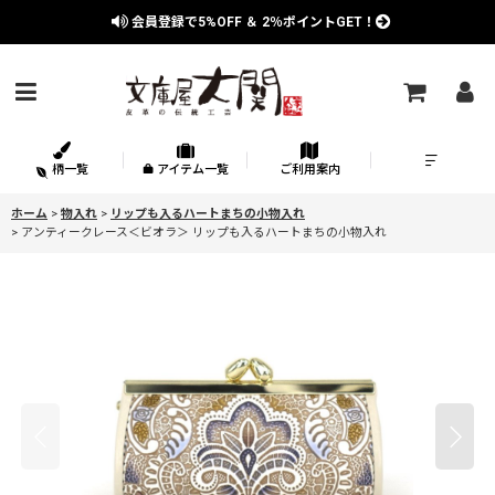
会員登録で
5%OFF
＆
2％
ポイントGET！
柄一覧
アイテム一覧
ご利用案内
ホーム
>
物入れ
>
リップも入るハートまちの小物入れ
>
アンティークレース＜ビオラ＞ リップも入るハートまちの小物入れ