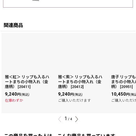
関連商品
雅＜紅＞ リップも入るハ
雅＜紫＞ リップも入るハ
唐子 リップ
ートまちの小物入れ（金
ートまちの小物入れ（金
まちの小物入
唐柄）
[
20411
]
唐柄）
[
20412
]
柄）
[
20951
]
9,240
9,240
10,450
円
円
円
(税込)
(税込)
(税
在庫わずか
ご購入いただけます
ご購入いただ
1
/
4