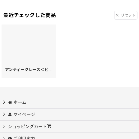
最近チェックした商品
リセット
アンティークレース＜ビオラ＞ リップも入るハートまちの小物入れ
[
20616
ホーム
マイページ
ショッピングカート
ご利用案内