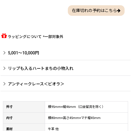
在庫切れの予約はこちら
ラッピングについて *一部対象外
5,001〜10,000円
リップも入るハートまちの小物入れ
アンティークレース＜ビオラ＞
外寸
横95mm×縦46mm（口金留具を除く）
内寸
横80mm×高さ45mm×マチ幅45mm
素材
牛革 他